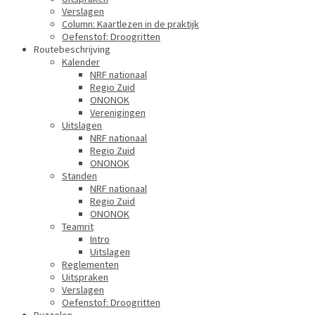
Verslagen
Column: Kaartlezen in de praktijk
Oefenstof: Droogritten
Routebeschrijving
Kalender
NRF nationaal
Regio Zuid
ONONOK
Verenigingen
Uitslagen
NRF nationaal
Regio Zuid
ONONOK
Standen
NRF nationaal
Regio Zuid
ONONOK
Teamrit
Intro
Uitslagen
Reglementen
Uitspraken
Verslagen
Oefenstof: Droogritten