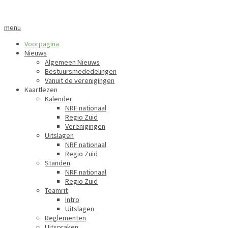
menu
Voorpagina
Nieuws
Algemeen Nieuws
Bestuursmededelingen
Vanuit de verenigingen
Kaartlezen
Kalender
NRF nationaal
Regio Zuid
Verenigingen
Uitslagen
NRF nationaal
Regio Zuid
Standen
NRF nationaal
Regio Zuid
Teamrit
Intro
Uitslagen
Reglementen
Uitspraken