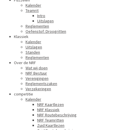
Puzzelen
Kalender
Teamrit
Intro
Uitslagen
Reglementen
Oefenstof: Droogritten
Klassiek
Kalender
Uitslagen
Standen
Reglementen
Over de NRF
Wat wij doen
NRF Bestuur
Verenigingen
Reglementszaken
Verzekeringen
competitie
Kalender
NRF Kaartlezen
NRF Klassiek
NRF Routebeschrijving
NRF Teamritten
Zuid Kaartlezen