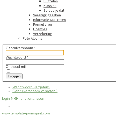
Puzzelen
Klassiek
Zo doe je dat
Verenigingszaken
Informatie NRF-ritten
Formulieren
Licenties
Verzekering
Foto Albums
Gebruikersnaam
*
Wachtwoord
*
Onthoud mij
Inloggen
Wachtwoord vergeten?
Gebruikersnaam vergeten?
login NRF functionarissen
www.template-joomspirit.com