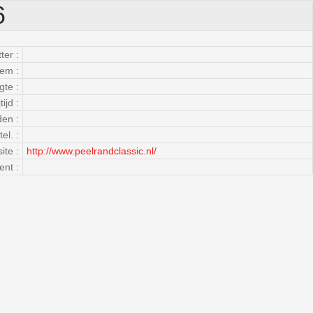
6
ter :
em :
gte :
tijd :
den :
el. :
ite :
http://www.peelrandclassic.nl/
ent :