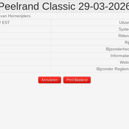
Peelrand Classic 29-03-202
 van Hornerijders
/ EST
Uitzet
Syste
Ritlen
Rij
Bijzonderhe
Informatiet
Webs
Bijzonder Reglem