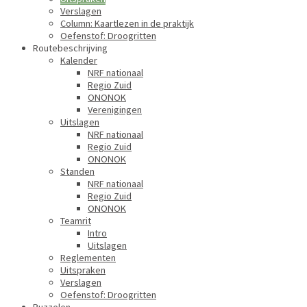
Verslagen
Column: Kaartlezen in de praktijk
Oefenstof: Droogritten
Routebeschrijving
Kalender
NRF nationaal
Regio Zuid
ONONOK
Verenigingen
Uitslagen
NRF nationaal
Regio Zuid
ONONOK
Standen
NRF nationaal
Regio Zuid
ONONOK
Teamrit
Intro
Uitslagen
Reglementen
Uitspraken
Verslagen
Oefenstof: Droogritten