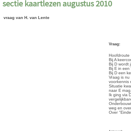
sectie kaartlezen augustus 2010
vraag van H. van Lente
Vraag:
Hoofdroute 
Bij A keerco
Bij D wordt 
Bij E in een
Bij D een k
Vraag is nu 
voorkennis 
Situatie kw
naar E mag
Ik ging via
vergelijkba
Onderbouwin
weg en over
Over “Einde