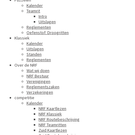
Puzzelen
Kalender
Teamrit
Intro
Uitslagen
Reglementen
Oefenstof: Droogritten
Klassiek
Kalender
Uitslagen
Standen
Reglementen
Over de NRF
Wat wij doen
NRF Bestuur
Verenigingen
Reglementszaken
Verzekeringen
competitie
Kalender
NRF Kaartlezen
NRF Klassiek
NRF Routebeschrijving
NRF Teamritten
Zuid Kaartlezen