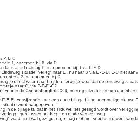
is A-B-C
ntrole 1, opnemen bij B, via D
je doorgepijld richting E, nu opnemen bij B via E-F-D
 “Eindeweg situatie” verlegt naar E’, nu naar B via E’-E-D. E-D niet aan
eercontrole 2, nu opnemen bij C
mag je direct weer naar E rijden, terwijl je weet dat de eindeweg situati
moet je naar C, via F-E-E’-C?
am voor in de Cannenburghrit 2009, mening uitzetter en een aantal ande
.
 D-F-E-E’, verwijzende naar een oude bijlage bij het toenmalige nieuw
re situatie werd aangegeven.
g in de bijlage is, dat in het TRK wel iets gezegd wordt over verleggi
 verleggingen tussen het begin en einde van een weg.
weg” wordt niet wat gezegd, ergo mag niet met voorkennis weer worde