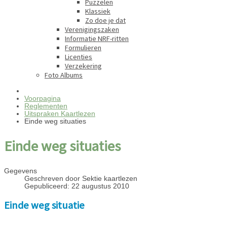
Puzzelen
Klassiek
Zo doe je dat
Verenigingszaken
Informatie NRF-ritten
Formulieren
Licenties
Verzekering
Foto Albums
Voorpagina
Reglementen
Uitspraken Kaartlezen
Einde weg situaties
Einde weg situaties
Gegevens
Geschreven door
Sektie kaartlezen
Gepubliceerd: 22 augustus 2010
Einde weg situatie