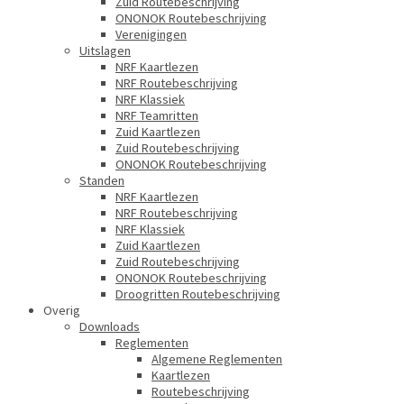
Zuid Routebeschrijving
ONONOK Routebeschrijving
Verenigingen
Uitslagen
NRF Kaartlezen
NRF Routebeschrijving
NRF Klassiek
NRF Teamritten
Zuid Kaartlezen
Zuid Routebeschrijving
ONONOK Routebeschrijving
Standen
NRF Kaartlezen
NRF Routebeschrijving
NRF Klassiek
Zuid Kaartlezen
Zuid Routebeschrijving
ONONOK Routebeschrijving
Droogritten Routebeschrijving
Overig
Downloads
Reglementen
Algemene Reglementen
Kaartlezen
Routebeschrijving