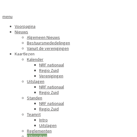
menu
Voorpagina
Nieuws
Algemeen Nieuws
Bestuursmededelingen
Vanuit de verenigingen
Kaartlezen
Kalender
NRF nationaal
Regio Zuid
Verenigingen
Uitslagen
NRF nationaal
Regio Zuid
Standen
NRF nationaal
Regio Zuid
Teamrit
Intro
Uitslagen
Reglementen
Uitspraken