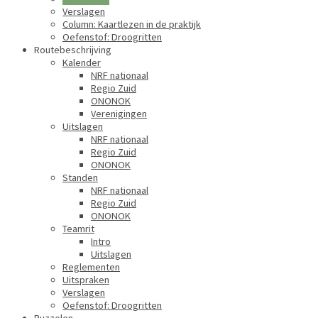
Verslagen
Column: Kaartlezen in de praktijk
Oefenstof: Droogritten
Routebeschrijving
Kalender
NRF nationaal
Regio Zuid
ONONOK
Verenigingen
Uitslagen
NRF nationaal
Regio Zuid
ONONOK
Standen
NRF nationaal
Regio Zuid
ONONOK
Teamrit
Intro
Uitslagen
Reglementen
Uitspraken
Verslagen
Oefenstof: Droogritten