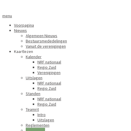
menu
Voorpagina
Nieuws
Algemeen Nieuws
Bestuursmededelingen
Vanuit de verenigingen
Kaartlezen
Kalender
NRF nationaal
Regio Zuid
Verenigingen
Uitslagen
NRF nationaal
Regio Zuid
Standen
NRF nationaal
Regio Zuid
Teamrit
Intro
Uitslagen
Reglementen
Uitspraken