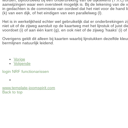
worden, bijvoorbeeld bij een onderbreking van de dijktekens (7.h.c) o
aanwijzingen waar een
oversteek
mogelijk is. Bij de tekening van de 
in gedachten is de commissie van oordeel dat het niet voor de hand 
(k) van een dijk, of het eindigen van een parallelweg (l).
Het is in werkelijkheid echter wel gebruikelijk dat er onderbrekingen 
niet uit of de zijweg aansluit op de kaartweg met het lijnstuk of juist 
voordoet (i) of aan één kant (g), en ook niet of de zijweg 'haaks' (i) of 
Overigens geldt dit alleen bij kaarten waarbij lijnstukken dezelfde kleu
bermlijnen natuurlijk leidend.
Vorige
Volgende
login NRF functionarissen
www.template-joomspirit.com
Back to top