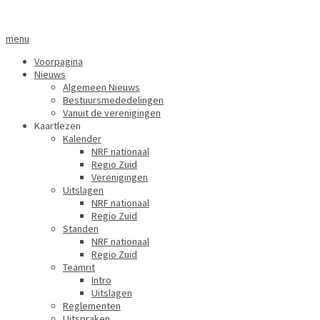
menu
Voorpagina
Nieuws
Algemeen Nieuws
Bestuursmededelingen
Vanuit de verenigingen
Kaartlezen
Kalender
NRF nationaal
Regio Zuid
Verenigingen
Uitslagen
NRF nationaal
Regio Zuid
Standen
NRF nationaal
Regio Zuid
Teamrit
Intro
Uitslagen
Reglementen
Uitspraken