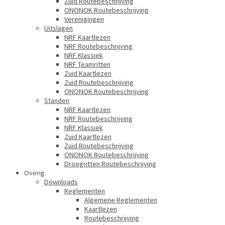
Zuid Routebeschrijving
ONONOK Routebeschrijving
Verenigingen
Uitslagen
NRF Kaartlezen
NRF Routebeschrijving
NRF Klassiek
NRF Teamritten
Zuid Kaartlezen
Zuid Routebeschrijving
ONONOK Routebeschrijving
Standen
NRF Kaartlezen
NRF Routebeschrijving
NRF Klassiek
Zuid Kaartlezen
Zuid Routebeschrijving
ONONOK Routebeschrijving
Droogritten Routebeschrijving
Overig
Downloads
Reglementen
Algemene Reglementen
Kaartlezen
Routebeschrijving