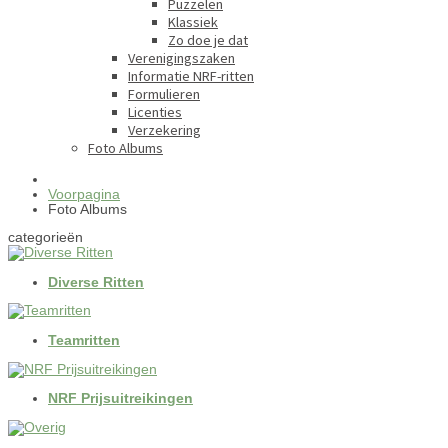
Puzzelen
Klassiek
Zo doe je dat
Verenigingszaken
Informatie NRF-ritten
Formulieren
Licenties
Verzekering
Foto Albums
Voorpagina
Foto Albums
categorieën
Diverse Ritten
Teamritten
NRF Prijsuitreikingen