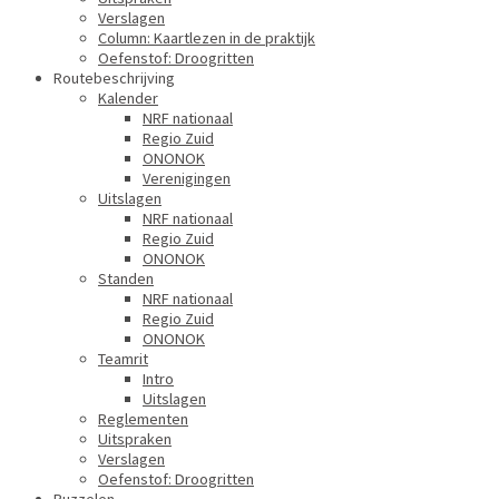
Verslagen
Column: Kaartlezen in de praktijk
Oefenstof: Droogritten
Routebeschrijving
Kalender
NRF nationaal
Regio Zuid
ONONOK
Verenigingen
Uitslagen
NRF nationaal
Regio Zuid
ONONOK
Standen
NRF nationaal
Regio Zuid
ONONOK
Teamrit
Intro
Uitslagen
Reglementen
Uitspraken
Verslagen
Oefenstof: Droogritten