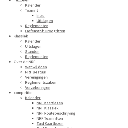
Puzzelen
Kalender
Teamrit
Intro
Uitslagen
Reglementen
Oefenstof: Droogritten
Klassiek
Kalender
Uitslagen
Standen
Reglementen
Over de NRF
Wat wij doen
NRF Bestuur
Verenigingen
Reglementszaken
Verzekeringen
competitie
Kalender
NRF Kaartlezen
NRF Klassiek
NRF Routebeschrijving
NRF Teamritten
Zuid Kaartlezen