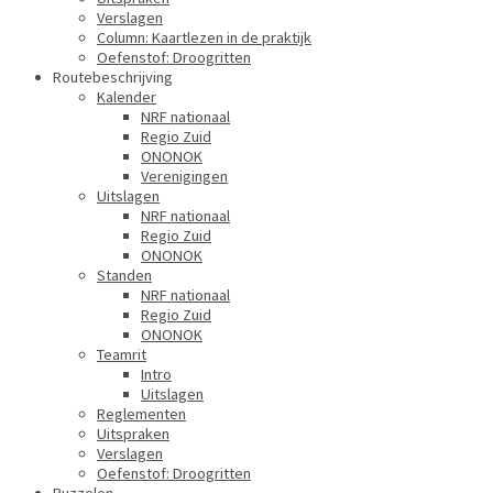
Verslagen
Column: Kaartlezen in de praktijk
Oefenstof: Droogritten
Routebeschrijving
Kalender
NRF nationaal
Regio Zuid
ONONOK
Verenigingen
Uitslagen
NRF nationaal
Regio Zuid
ONONOK
Standen
NRF nationaal
Regio Zuid
ONONOK
Teamrit
Intro
Uitslagen
Reglementen
Uitspraken
Verslagen
Oefenstof: Droogritten