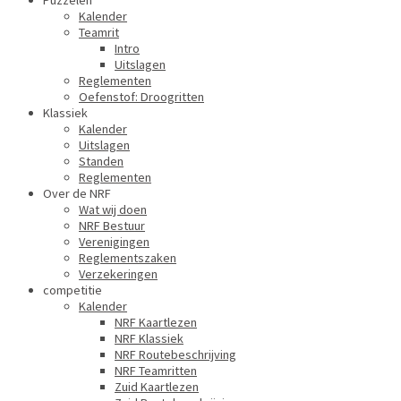
Puzzelen
Kalender
Teamrit
Intro
Uitslagen
Reglementen
Oefenstof: Droogritten
Klassiek
Kalender
Uitslagen
Standen
Reglementen
Over de NRF
Wat wij doen
NRF Bestuur
Verenigingen
Reglementszaken
Verzekeringen
competitie
Kalender
NRF Kaartlezen
NRF Klassiek
NRF Routebeschrijving
NRF Teamritten
Zuid Kaartlezen