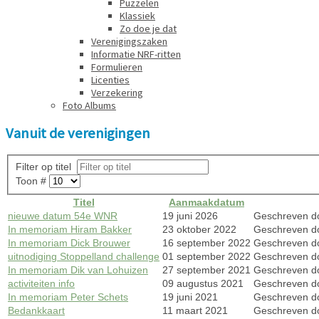
Puzzelen
Klassiek
Zo doe je dat
Verenigingszaken
Informatie NRF-ritten
Formulieren
Licenties
Verzekering
Foto Albums
Vanuit de verenigingen
Filter op titel
Toon #
Titel
Aanmaakdatum
nieuwe datum 54e WNR
19 juni 2026
Geschreven d
In memoriam Hiram Bakker
23 oktober 2022
Geschreven d
In memoriam Dick Brouwer
16 september 2022
Geschreven d
uitnodiging Stoppelland challenge
01 september 2022
Geschreven d
In memoriam Dik van Lohuizen
27 september 2021
Geschreven d
activiteiten info
09 augustus 2021
Geschreven d
In memoriam Peter Schets
19 juni 2021
Geschreven do
Bedankkaart
11 maart 2021
Geschreven d