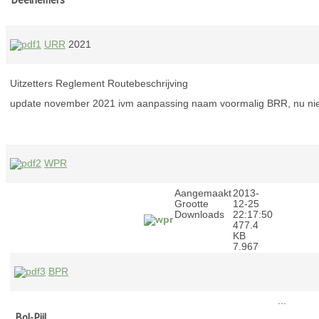
URR
2021
Uitzetters Reglement Routebeschrijving
update november 2021 ivm aanpassing naam voormalig BRR, nu n
WPR
Aangemaakt
2013-
Grootte
12-25
Downloads
22:17:50
477.4
KB
7.967
BPR
...
Bol-Pijl