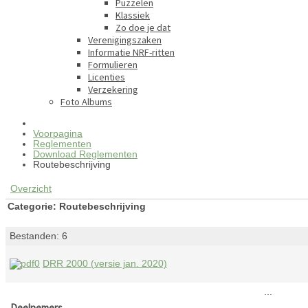
Puzzelen
Klassiek
Zo doe je dat
Verenigingszaken
Informatie NRF-ritten
Formulieren
Licenties
Verzekering
Foto Albums
Voorpagina
Reglementen
Download Reglementen
Routebeschrijving
Overzicht
Categorie: Routebeschrijving
Bestanden: 6
DRR 2000 (versie jan. 2020)
...
Deelnemers