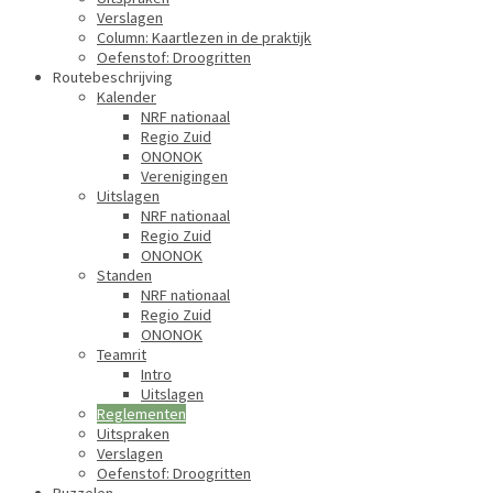
Verslagen
Column: Kaartlezen in de praktijk
Oefenstof: Droogritten
Routebeschrijving
Kalender
NRF nationaal
Regio Zuid
ONONOK
Verenigingen
Uitslagen
NRF nationaal
Regio Zuid
ONONOK
Standen
NRF nationaal
Regio Zuid
ONONOK
Teamrit
Intro
Uitslagen
Reglementen
Uitspraken
Verslagen
Oefenstof: Droogritten