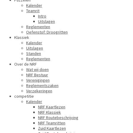
Puzzelen
Kalender
Teamrit
Intro
Uitslagen
Reglementen
Oefenstof: Droogritten
Klassiek
Kalender
Uitslagen
Standen
Reglementen
Over de NRF
Wat wij doen
NRF Bestuur
Verenigingen
Reglementszaken
Verzekeringen
competitie
Kalender
NRF Kaartlezen
NRF Klassiek
NRF Routebeschrijving
NRF Teamritten
Zuid Kaartlezen