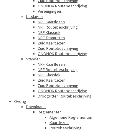
Zuid Routebeschrijving
ONONOK Routebeschrijving
Verenigingen
Uitslagen
NRF Kaartlezen
NRF Routebeschrijving
NRF Klassiek
NRF Teamritten
Zuid Kaartlezen
Zuid Routebeschrijving
ONONOK Routebeschrijving
Standen
NRF Kaartlezen
NRF Routebeschrijving
NRF Klassiek
Zuid Kaartlezen
Zuid Routebeschrijving
ONONOK Routebeschrijving
Droogritten Routebeschrijving
Overig
Downloads
Reglementen
Algemene Reglementen
Kaartlezen
Routebeschrijving