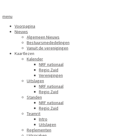
menu
Voorpagina
Nieuws
Algemeen Nieuws
Bestuursmededelingen
Vanuit de verenigingen
Kaartlezen
Kalender
NRF nationaal
Regio Zuid
Verenigingen
Uitslagen
NRF nationaal
Regio Zuid
Standen
NRF nationaal
Regio Zuid
Teamrit
Intro
Uitslagen
Reglementen
Uitspraken