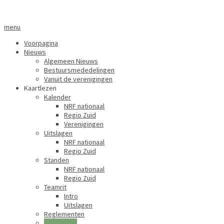
menu
Voorpagina
Nieuws
Algemeen Nieuws
Bestuursmededelingen
Vanuit de verenigingen
Kaartlezen
Kalender
NRF nationaal
Regio Zuid
Verenigingen
Uitslagen
NRF nationaal
Regio Zuid
Standen
NRF nationaal
Regio Zuid
Teamrit
Intro
Uitslagen
Reglementen
Uitspraken