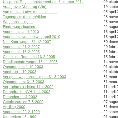
Uitspraak Reglementscommissie 8 oktober 2014
09 okto
Vraag over Voetbrug (Vbr)
19 sept
Van de kaart afwijkende situaties
05 april
Tegengesteld raken/rijden
28 nove
Wegaansluitingen
28 nove
Einde weg situaties
22 augu
Voorkennis april 2010
16 april
Voorkennis verloop weg april 2010
16 april
Niet Kaartwegen 31-12-2007
30 dece
Voorkennis 21-2-2007
20 febru
Voorkennis 16-2-2005
15 febru
Cirkels en Rotondes 16-2-2005
15 febru
Doodlopende wegen 15-11-2003
14 nove
Opnamepunt 1-10-2003
01 okto
Voetbrug 1-10-2003
01 okto
Verlegde wegaansluitingen 31-3-2003
31 maar
Opname punt 31-3-2003
31 maar
Verplichte rijrichting 11-4-2002
11 april
De opdracht NVH 11-4-2002
11 april
Rotondes 11-4-2002
11 april
Getalcontroles 7-8-2000
07 augu
Afpijling 2000
31 dece
Voorkennis 22-2-1999
22 sept
Kaartteken1-8-1999
01 augu