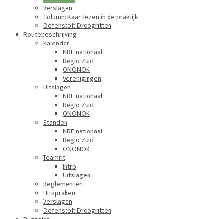
Verslagen
Column: Kaartlezen in de praktijk
Oefenstof: Droogritten
Routebeschrijving
Kalender
NRF nationaal
Regio Zuid
ONONOK
Verenigingen
Uitslagen
NRF nationaal
Regio Zuid
ONONOK
Standen
NRF nationaal
Regio Zuid
ONONOK
Teamrit
Intro
Uitslagen
Reglementen
Uitspraken
Verslagen
Oefenstof: Droogritten