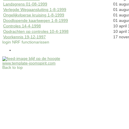
Landsgrens 01-08-1999
01 augu
Verlegde Wegaansluiting 1-8-1999
01 augu
Ongelijkvloerse kruising 1-8-1999
01 augu
Doodlopende kaartwegen 1-8-1999
01 augu
Controles 14-4-1998
10 april
Opdrachten op controles 10-4-1998
10 april
Voorkennis 19-12-1997
17 nove
login NRF functionarissen
blijf op de hoogte
www.template-joomspirit.com
Back to top