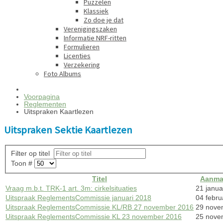
Puzzelen
Klassiek
Zo doe je dat
Verenigingszaken
Informatie NRF-ritten
Formulieren
Licenties
Verzekering
Foto Albums
Voorpagina
Reglementen
Uitspraken Kaartlezen
Uitspraken Sektie Kaartlezen
Filter op titel
Toon #
Titel
Aanma
Vraag m.b.t. TRK-1 art. 3m: cirkelsituaties
21 janua
Uitspraak ReglementsCommissie januari 2018
04 febru
Uitspraak ReglementsCommissie KL/RB 27 november 2016
29 nove
Uitspraak ReglementsCommissie KL 23 november 2016
25 nove