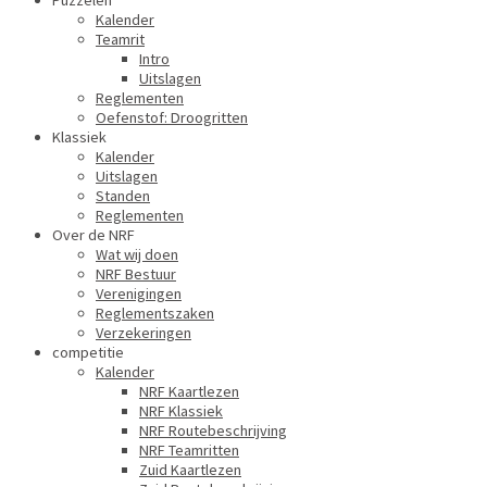
Puzzelen
Kalender
Teamrit
Intro
Uitslagen
Reglementen
Oefenstof: Droogritten
Klassiek
Kalender
Uitslagen
Standen
Reglementen
Over de NRF
Wat wij doen
NRF Bestuur
Verenigingen
Reglementszaken
Verzekeringen
competitie
Kalender
NRF Kaartlezen
NRF Klassiek
NRF Routebeschrijving
NRF Teamritten
Zuid Kaartlezen