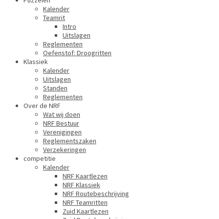
Puzzelen
Kalender
Teamrit
Intro
Uitslagen
Reglementen
Oefenstof: Droogritten
Klassiek
Kalender
Uitslagen
Standen
Reglementen
Over de NRF
Wat wij doen
NRF Bestuur
Verenigingen
Reglementszaken
Verzekeringen
competitie
Kalender
NRF Kaartlezen
NRF Klassiek
NRF Routebeschrijving
NRF Teamritten
Zuid Kaartlezen