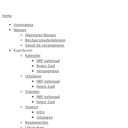
menu
Voorpagina
Nieuws
Algemeen Nieuws
Bestuursmededelingen
Vanuit de verenigingen
Kaartlezen
Kalender
NRF nationaal
Regio Zuid
Verenigingen
Uitslagen
NRF nationaal
Regio Zuid
Standen
NRF nationaal
Regio Zuid
Teamrit
Intro
Uitslagen
Reglementen
Uitspraken