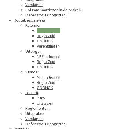
Verslagen
Column: Kaartlezen in de praktijk
Oefenstof: Droogritten
Routebeschrijving
Kalender
NRF nationaal
Regio Zuid
ONONOK
Verenigingen
Uitslagen
NRF nationaal
Regio Zuid
ONONOK
Standen
NRF nationaal
Regio Zuid
ONONOK
Teamrit
Intro
Uitslagen
Reglementen
Uitspraken
Verslagen
Oefenstof: Droogritten