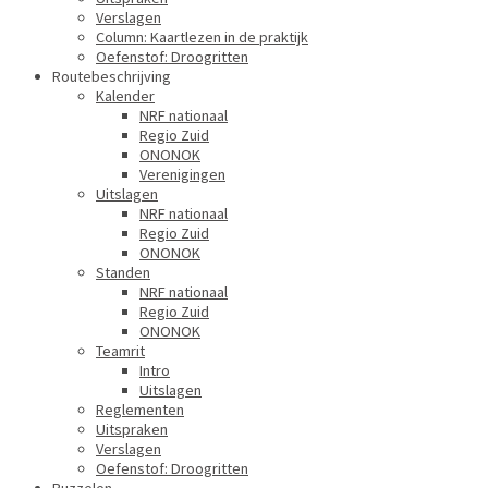
Verslagen
Column: Kaartlezen in de praktijk
Oefenstof: Droogritten
Routebeschrijving
Kalender
NRF nationaal
Regio Zuid
ONONOK
Verenigingen
Uitslagen
NRF nationaal
Regio Zuid
ONONOK
Standen
NRF nationaal
Regio Zuid
ONONOK
Teamrit
Intro
Uitslagen
Reglementen
Uitspraken
Verslagen
Oefenstof: Droogritten