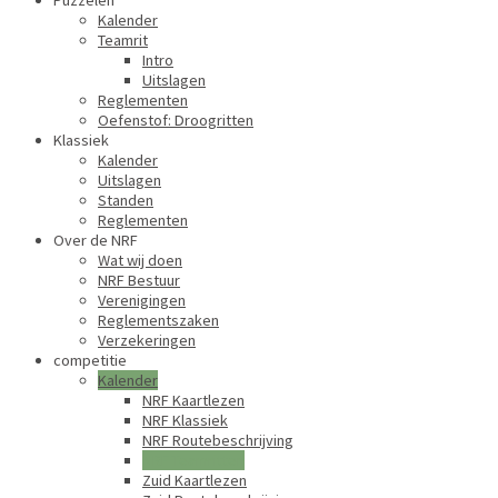
Puzzelen
Kalender
Teamrit
Intro
Uitslagen
Reglementen
Oefenstof: Droogritten
Klassiek
Kalender
Uitslagen
Standen
Reglementen
Over de NRF
Wat wij doen
NRF Bestuur
Verenigingen
Reglementszaken
Verzekeringen
competitie
Kalender
NRF Kaartlezen
NRF Klassiek
NRF Routebeschrijving
NRF Teamritten
Zuid Kaartlezen