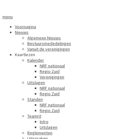
menu
Voorpagina
Nieuws
Algemeen Nieuws
Bestuursmededelingen
Vanuit de verenigingen
Kaartlezen
Kalender
NRF nationaal
Regio Zuid
Verenigingen
Uitslagen
NRF nationaal
Regio Zuid
Standen
NRF nationaal
Regio Zuid
Teamrit
Intro
Uitslagen
Reglementen
Uitspraken