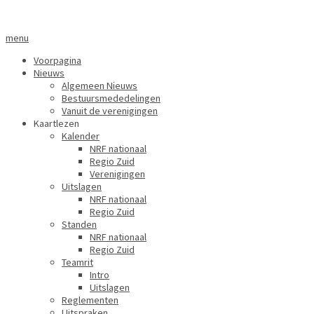
menu
Voorpagina
Nieuws
Algemeen Nieuws
Bestuursmededelingen
Vanuit de verenigingen
Kaartlezen
Kalender
NRF nationaal
Regio Zuid
Verenigingen
Uitslagen
NRF nationaal
Regio Zuid
Standen
NRF nationaal
Regio Zuid
Teamrit
Intro
Uitslagen
Reglementen
Uitspraken