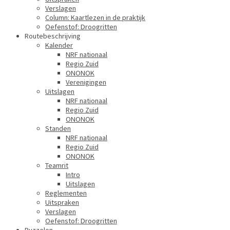
Verslagen
Column: Kaartlezen in de praktijk
Oefenstof: Droogritten
Routebeschrijving
Kalender
NRF nationaal
Regio Zuid
ONONOK
Verenigingen
Uitslagen
NRF nationaal
Regio Zuid
ONONOK
Standen
NRF nationaal
Regio Zuid
ONONOK
Teamrit
Intro
Uitslagen
Reglementen
Uitspraken
Verslagen
Oefenstof: Droogritten