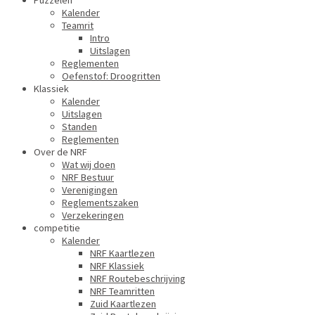
Puzzelen
Kalender
Teamrit
Intro
Uitslagen
Reglementen
Oefenstof: Droogritten
Klassiek
Kalender
Uitslagen
Standen
Reglementen
Over de NRF
Wat wij doen
NRF Bestuur
Verenigingen
Reglementszaken
Verzekeringen
competitie
Kalender
NRF Kaartlezen
NRF Klassiek
NRF Routebeschrijving
NRF Teamritten
Zuid Kaartlezen