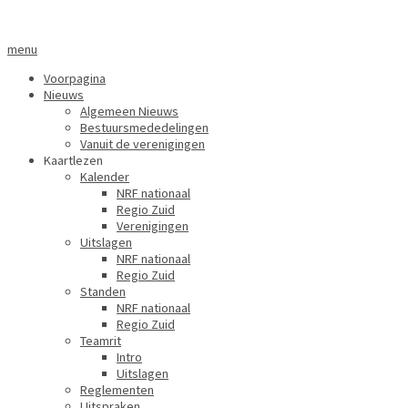
menu
Voorpagina
Nieuws
Algemeen Nieuws
Bestuursmededelingen
Vanuit de verenigingen
Kaartlezen
Kalender
NRF nationaal
Regio Zuid
Verenigingen
Uitslagen
NRF nationaal
Regio Zuid
Standen
NRF nationaal
Regio Zuid
Teamrit
Intro
Uitslagen
Reglementen
Uitspraken