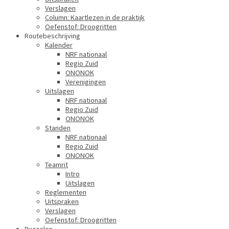
Verslagen
Column: Kaartlezen in de praktijk
Oefenstof: Droogritten
Routebeschrijving
Kalender
NRF nationaal
Regio Zuid
ONONOK
Verenigingen
Uitslagen
NRF nationaal
Regio Zuid
ONONOK
Standen
NRF nationaal
Regio Zuid
ONONOK
Teamrit
Intro
Uitslagen
Reglementen
Uitspraken
Verslagen
Oefenstof: Droogritten