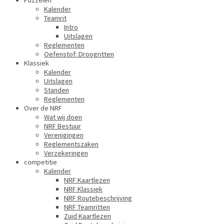
Puzzelen
Kalender
Teamrit
Intro
Uitslagen
Reglementen
Oefenstof: Droogritten
Klassiek
Kalender
Uitslagen
Standen
Reglementen
Over de NRF
Wat wij doen
NRF Bestuur
Verenigingen
Reglementszaken
Verzekeringen
competitie
Kalender
NRF Kaartlezen
NRF Klassiek
NRF Routebeschrijving
NRF Teamritten
Zuid Kaartlezen