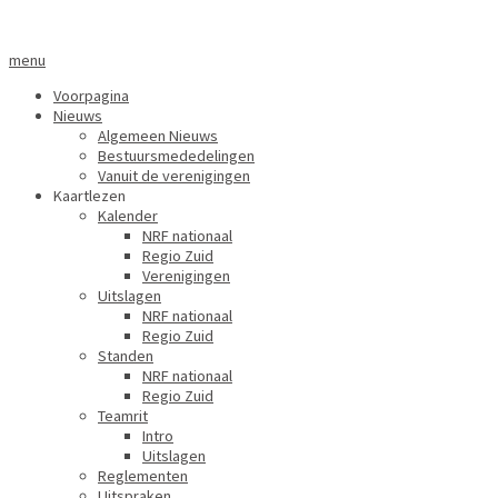
menu
Voorpagina
Nieuws
Algemeen Nieuws
Bestuursmededelingen
Vanuit de verenigingen
Kaartlezen
Kalender
NRF nationaal
Regio Zuid
Verenigingen
Uitslagen
NRF nationaal
Regio Zuid
Standen
NRF nationaal
Regio Zuid
Teamrit
Intro
Uitslagen
Reglementen
Uitspraken