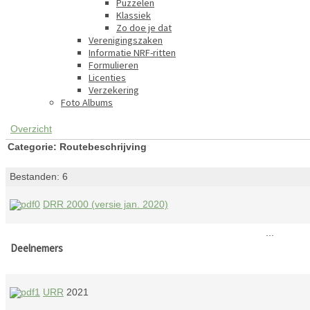
Puzzelen
Klassiek
Zo doe je dat
Verenigingszaken
Informatie NRF-ritten
Formulieren
Licenties
Verzekering
Foto Albums
Overzicht
Categorie: Routebeschrijving
Bestanden: 6
DRR 2000 (versie jan. 2020)
...
Deelnemers
URR
2021