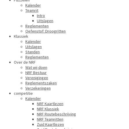
Puzzelen
Kalender
Teamrit
Intro
Uitslagen
Reglementen
Oefenstof: Droogritten
Klassiek
Kalender
Uitslagen
Standen
Reglementen
Over de NRF
Wat wij doen
NRF Bestuur
Verenigingen
Reglementszaken
Verzekeringen
competitie
Kalender
NRF Kaartlezen
NRF Klassiek
NRF Routebeschrijving
NRF Teamritten
Zuid Kaartlezen