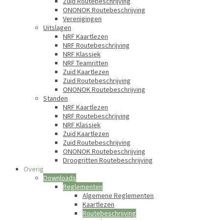
Zuid Routebeschrijving
ONONOK Routebeschrijving
Verenigingen
Uitslagen
NRF Kaartlezen
NRF Routebeschrijving
NRF Klassiek
NRF Teamritten
Zuid Kaartlezen
Zuid Routebeschrijving
ONONOK Routebeschrijving
Standen
NRF Kaartlezen
NRF Routebeschrijving
NRF Klassiek
Zuid Kaartlezen
Zuid Routebeschrijving
ONONOK Routebeschrijving
Droogritten Routebeschrijving
Overig
Downloads
Reglementen
Algemene Reglementen
Kaartlezen
Routebeschrijving