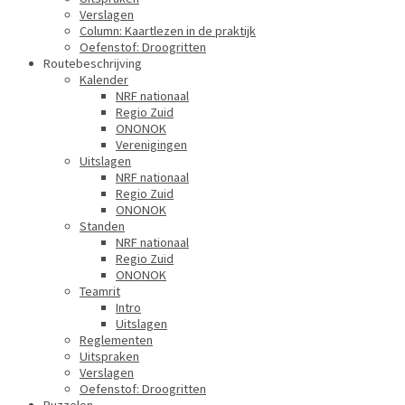
Verslagen
Column: Kaartlezen in de praktijk
Oefenstof: Droogritten
Routebeschrijving
Kalender
NRF nationaal
Regio Zuid
ONONOK
Verenigingen
Uitslagen
NRF nationaal
Regio Zuid
ONONOK
Standen
NRF nationaal
Regio Zuid
ONONOK
Teamrit
Intro
Uitslagen
Reglementen
Uitspraken
Verslagen
Oefenstof: Droogritten