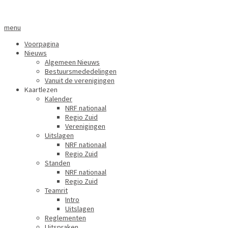
menu
Voorpagina
Nieuws
Algemeen Nieuws
Bestuursmededelingen
Vanuit de verenigingen
Kaartlezen
Kalender
NRF nationaal
Regio Zuid
Verenigingen
Uitslagen
NRF nationaal
Regio Zuid
Standen
NRF nationaal
Regio Zuid
Teamrit
Intro
Uitslagen
Reglementen
Uitspraken