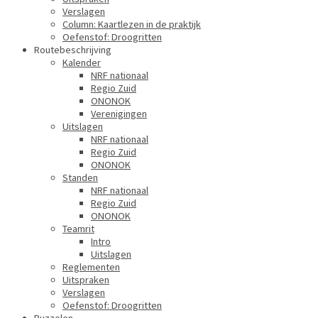
Verslagen
Column: Kaartlezen in de praktijk
Oefenstof: Droogritten
Routebeschrijving
Kalender
NRF nationaal
Regio Zuid
ONONOK
Verenigingen
Uitslagen
NRF nationaal
Regio Zuid
ONONOK
Standen
NRF nationaal
Regio Zuid
ONONOK
Teamrit
Intro
Uitslagen
Reglementen
Uitspraken
Verslagen
Oefenstof: Droogritten