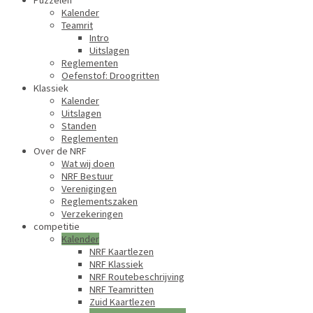
Puzzelen
Kalender
Teamrit
Intro
Uitslagen
Reglementen
Oefenstof: Droogritten
Klassiek
Kalender
Uitslagen
Standen
Reglementen
Over de NRF
Wat wij doen
NRF Bestuur
Verenigingen
Reglementszaken
Verzekeringen
competitie
Kalender
NRF Kaartlezen
NRF Klassiek
NRF Routebeschrijving
NRF Teamritten
Zuid Kaartlezen