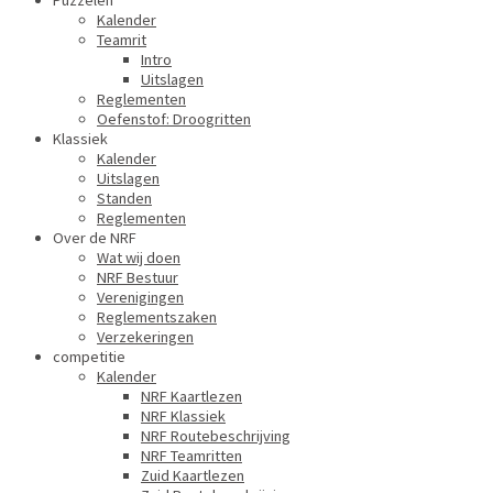
Puzzelen
Kalender
Teamrit
Intro
Uitslagen
Reglementen
Oefenstof: Droogritten
Klassiek
Kalender
Uitslagen
Standen
Reglementen
Over de NRF
Wat wij doen
NRF Bestuur
Verenigingen
Reglementszaken
Verzekeringen
competitie
Kalender
NRF Kaartlezen
NRF Klassiek
NRF Routebeschrijving
NRF Teamritten
Zuid Kaartlezen