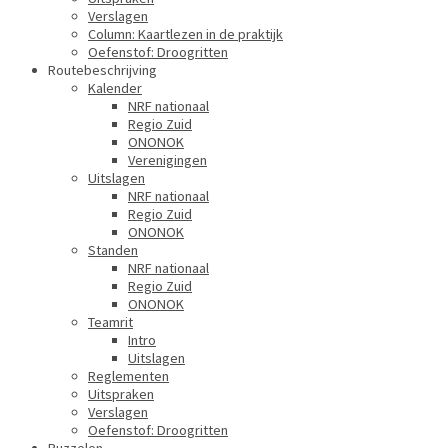
Verslagen
Column: Kaartlezen in de praktijk
Oefenstof: Droogritten
Routebeschrijving
Kalender
NRF nationaal
Regio Zuid
ONONOK
Verenigingen
Uitslagen
NRF nationaal
Regio Zuid
ONONOK
Standen
NRF nationaal
Regio Zuid
ONONOK
Teamrit
Intro
Uitslagen
Reglementen
Uitspraken
Verslagen
Oefenstof: Droogritten