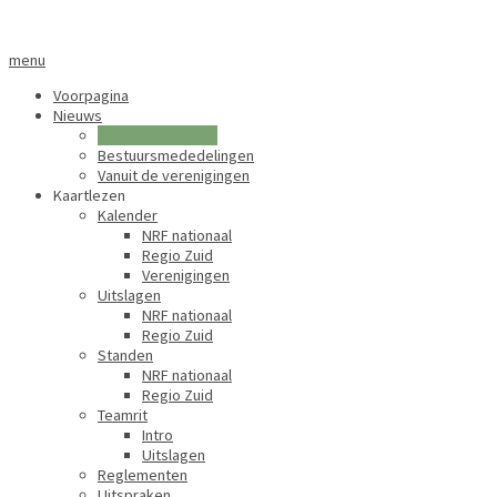
menu
Voorpagina
Nieuws
Algemeen Nieuws
Bestuursmededelingen
Vanuit de verenigingen
Kaartlezen
Kalender
NRF nationaal
Regio Zuid
Verenigingen
Uitslagen
NRF nationaal
Regio Zuid
Standen
NRF nationaal
Regio Zuid
Teamrit
Intro
Uitslagen
Reglementen
Uitspraken