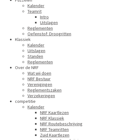
Puzzelen
Kalender
Teamrit
Intro
Uitslagen
Reglementen
Oefenstof: Droogritten
Klassiek
Kalender
Uitslagen
Standen
Reglementen
Over de NRF
Wat wij doen
NRF Bestuur
Verenigingen
Reglementszaken
Verzekeringen
competitie
Kalender
NRF Kaartlezen
NRF Klassiek
NRF Routebeschrijving
NRF Teamritten
Zuid Kaartlezen