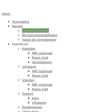
menu
Voorpagina
Nieuws
Algemeen Nieuws
Bestuursmededelingen
Vanuit de verenigingen
Kaartlezen
Kalender
NRF nationaal
Regio Zuid
Verenigingen
Uitslagen
NRF nationaal
Regio Zuid
Standen
NRF nationaal
Regio Zuid
Teamrit
Intro
Uitslagen
Reglementen
Uitspraken