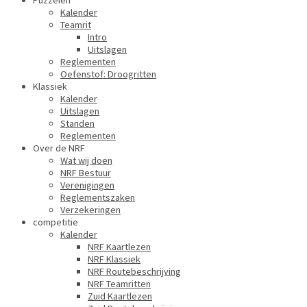
Puzzelen
Kalender
Teamrit
Intro
Uitslagen
Reglementen
Oefenstof: Droogritten
Klassiek
Kalender
Uitslagen
Standen
Reglementen
Over de NRF
Wat wij doen
NRF Bestuur
Verenigingen
Reglementszaken
Verzekeringen
competitie
Kalender
NRF Kaartlezen
NRF Klassiek
NRF Routebeschrijving
NRF Teamritten
Zuid Kaartlezen