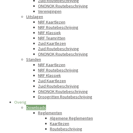
Zuid Routebeschrijving
ONONOK Routebeschrijving
Verenigingen
Uitslagen
NRF Kaartlezen
NRF Routebeschrijving
NRF Klassiek
NRF Teamritten
Zuid Kaartlezen
Zuid Routebeschrijving
ONONOK Routebeschrijving
Standen
NRF Kaartlezen
NRF Routebeschrijving
NRF Klassiek
Zuid Kaartlezen
Zuid Routebeschrijving
ONONOK Routebeschrijving
Droogritten Routebeschrijving
Overig
Downloads
Reglementen
Algemene Reglementen
Kaartlezen
Routebeschrijving