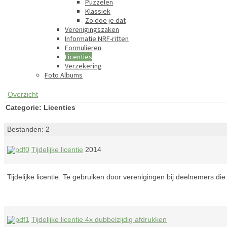
Puzzelen
Klassiek
Zo doe je dat
Verenigingszaken
Informatie NRF-ritten
Formulieren
Licenties
Verzekering
Foto Albums
Overzicht
Categorie: Licenties
Bestanden: 2
Tijdelijke licentie
2014
Tijdelijke licentie. Te gebruiken door verenigingen bij deelnemers d
Tijdelijke licentie 4x dubbelzijdig afdrukken