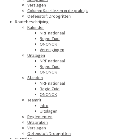
Verslagen
Column: Kaartlezen in de praktijk
Oefenstof: Droogritten
Routebeschrijving
Kalender
NRF nationaal
Regio Zuid
ONONOK
Verenigingen
Uitslagen
NRF nationaal
Regio Zuid
ONONOK
Standen
NRF nationaal
Regio Zuid
ONONOK
Teamrit
Intro
Uitslagen
Reglementen
Uitspraken
Verslagen
Oefenstof: Droogritten