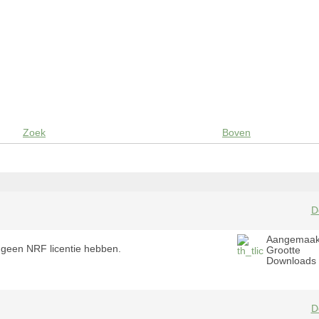
Zoek
Boven
D
Aangemaak
ie geen NRF licentie hebben.
Grootte
Downloads
D