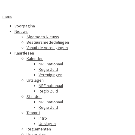
menu
Voorpagina
Nieuws
Algemeen Nieuws
Bestuursmededelingen
Vanuit de verenigingen
Kaartlezen
Kalender
NRF nationaal
Regio Zuid
Verenigingen
Uitslagen
NRF nationaal
Regio Zuid
Standen
NRF nationaal
Regio Zuid
Teamrit
Intro
Uitslagen
Reglementen
Uitspraken