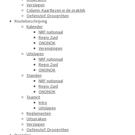
Verslagen
Column: Kaartlezen in de praktijk
Oefenstof: Droogritten
Routebeschrijving
Kalender
NRF nationaal
Regio Zuid
ONONOK
Verenigingen
Uitslagen
NRF nationaal
Regio Zuid
ONONOK
Standen
NRF nationaal
Regio Zuid
ONONOK
Teamrit
Intro
Uitslagen
Reglementen
Uitspraken
Verslagen
Oefenstof: Droogritten