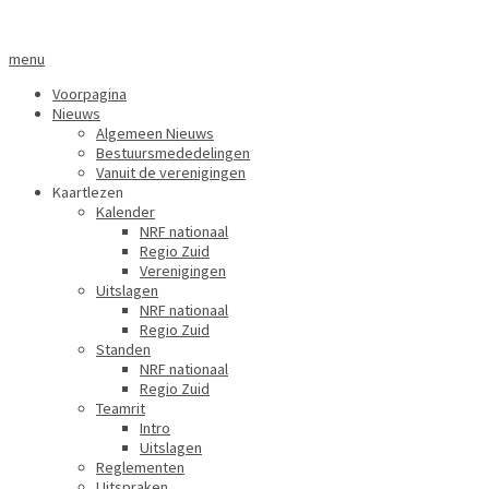
menu
Voorpagina
Nieuws
Algemeen Nieuws
Bestuursmededelingen
Vanuit de verenigingen
Kaartlezen
Kalender
NRF nationaal
Regio Zuid
Verenigingen
Uitslagen
NRF nationaal
Regio Zuid
Standen
NRF nationaal
Regio Zuid
Teamrit
Intro
Uitslagen
Reglementen
Uitspraken