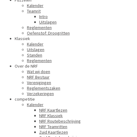
Puzzelen
Kalender
Teamrit
Intro
Uitslagen
Reglementen
Oefenstof: Droogritten
Klassiek
Kalender
Uitslagen
Standen
Reglementen
Over de NRF
Wat wij doen
NRF Bestuur
Verenigingen
Reglementszaken
Verzekeringen
competitie
Kalender
NRF Kaartlezen
NRF Klassiek
NRF Routebeschrijving
NRF Teamritten
Zuid Kaartlezen