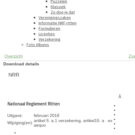
Puzzelen
Klassiek
Zo doe je dat
Verenigingszaken
Informatie NRF-ritten
Formulieren
Licenties
Verzekering
Foto Albums
Overzicht
Zo
Download details
NRR
Â
Nationaal Reglement Ritten
Uitgave:
februari 2018
artikel 5. a.1 verzekering, artikel15. a . ex
Wijziging(en):
aequo