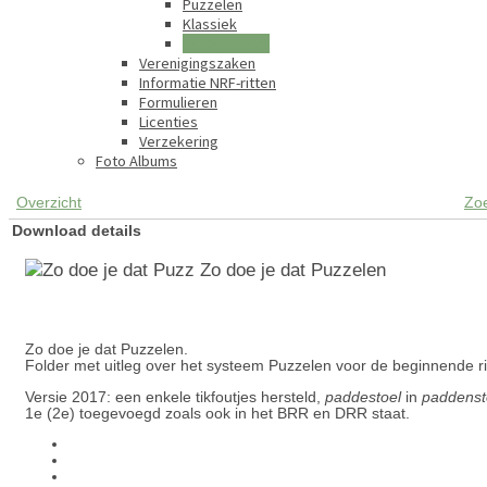
Puzzelen
Klassiek
Zo doe je dat
Verenigingszaken
Informatie NRF-ritten
Formulieren
Licenties
Verzekering
Foto Albums
Overzicht
Zo
Download details
Zo doe je dat Puzzelen
Zo doe je dat Puzzelen.
Folder met uitleg over het systeem Puzzelen voor de beginnende rit
Versie 2017: een enkele tikfoutjes hersteld,
paddestoel
in
paddenst
1e (2e) toegevoegd zoals ook in het BRR en DRR staat.