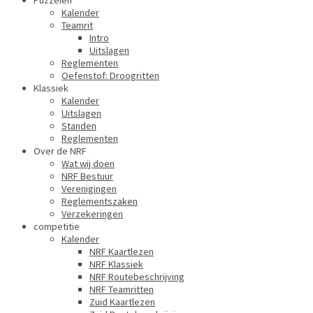
Puzzelen
Kalender
Teamrit
Intro
Uitslagen
Reglementen
Oefenstof: Droogritten
Klassiek
Kalender
Uitslagen
Standen
Reglementen
Over de NRF
Wat wij doen
NRF Bestuur
Verenigingen
Reglementszaken
Verzekeringen
competitie
Kalender
NRF Kaartlezen
NRF Klassiek
NRF Routebeschrijving
NRF Teamritten
Zuid Kaartlezen