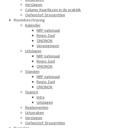
Verslagen
Column: Kaartlezen in de praktijk
Oefenstof: Droogritten
Routebeschrijving
Kalender
NRF nationaal
Regio Zuid
ONONOK
Verenigingen
Uitslagen
NRF nationaal
Regio Zuid
ONONOK
Standen
NRF nationaal
Regio Zuid
ONONOK
Teamrit
Intro
Uitslagen
Reglementen
Uitspraken
Verslagen
Oefenstof: Droogritten