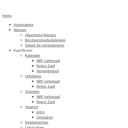
menu
Voorpagina
Nieuws
Algemeen Nieuws
Bestuursmededelingen
Vanuit de verenigingen
Kaartlezen
Kalender
NRF nationaal
Regio Zuid
Verenigingen
Uitslagen
NRF nationaal
Regio Zuid
Standen
NRF nationaal
Regio Zuid
Teamrit
Intro
Uitslagen
Reglementen
Uitspraken