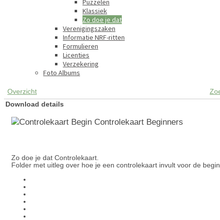
Puzzelen
Klassiek
Zo doe je dat
Verenigingszaken
Informatie NRF-ritten
Formulieren
Licenties
Verzekering
Foto Albums
Overzicht
Zo
Download details
Controlekaart Beginners
Zo doe je dat Controlekaart.
Folder met uitleg over hoe je een controlekaart invult voor de begin