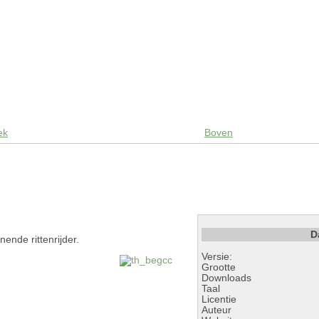
ek
Boven
D
nende rittenrijder.
Versie:
Grootte
Downloads
Taal
Licentie
Auteur