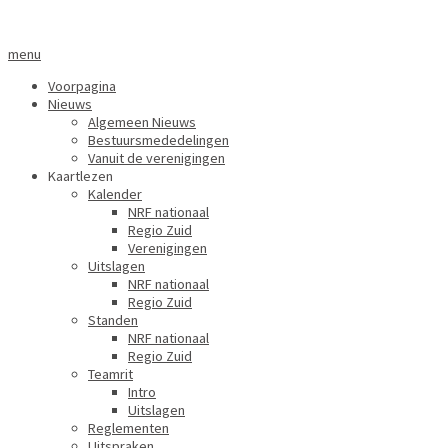
menu
Voorpagina
Nieuws
Algemeen Nieuws
Bestuursmededelingen
Vanuit de verenigingen
Kaartlezen
Kalender
NRF nationaal
Regio Zuid
Verenigingen
Uitslagen
NRF nationaal
Regio Zuid
Standen
NRF nationaal
Regio Zuid
Teamrit
Intro
Uitslagen
Reglementen
Uitspraken