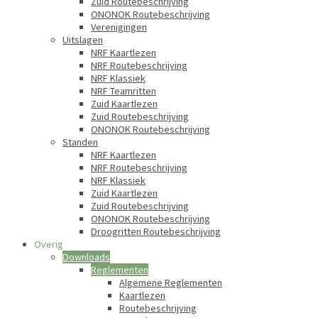
Zuid Routebeschrijving
ONONOK Routebeschrijving
Verenigingen
Uitslagen
NRF Kaartlezen
NRF Routebeschrijving
NRF Klassiek
NRF Teamritten
Zuid Kaartlezen
Zuid Routebeschrijving
ONONOK Routebeschrijving
Standen
NRF Kaartlezen
NRF Routebeschrijving
NRF Klassiek
Zuid Kaartlezen
Zuid Routebeschrijving
ONONOK Routebeschrijving
Droogritten Routebeschrijving
Overig
Downloads
Reglementen
Algemene Reglementen
Kaartlezen
Routebeschrijving