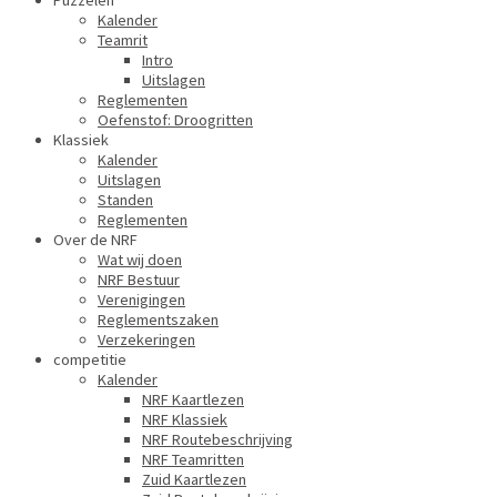
Puzzelen
Kalender
Teamrit
Intro
Uitslagen
Reglementen
Oefenstof: Droogritten
Klassiek
Kalender
Uitslagen
Standen
Reglementen
Over de NRF
Wat wij doen
NRF Bestuur
Verenigingen
Reglementszaken
Verzekeringen
competitie
Kalender
NRF Kaartlezen
NRF Klassiek
NRF Routebeschrijving
NRF Teamritten
Zuid Kaartlezen