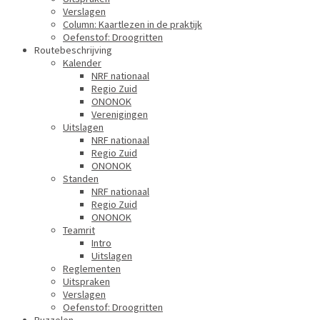
Verslagen
Column: Kaartlezen in de praktijk
Oefenstof: Droogritten
Routebeschrijving
Kalender
NRF nationaal
Regio Zuid
ONONOK
Verenigingen
Uitslagen
NRF nationaal
Regio Zuid
ONONOK
Standen
NRF nationaal
Regio Zuid
ONONOK
Teamrit
Intro
Uitslagen
Reglementen
Uitspraken
Verslagen
Oefenstof: Droogritten