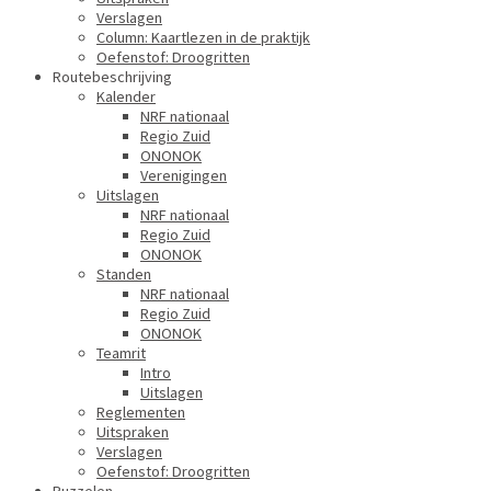
Verslagen
Column: Kaartlezen in de praktijk
Oefenstof: Droogritten
Routebeschrijving
Kalender
NRF nationaal
Regio Zuid
ONONOK
Verenigingen
Uitslagen
NRF nationaal
Regio Zuid
ONONOK
Standen
NRF nationaal
Regio Zuid
ONONOK
Teamrit
Intro
Uitslagen
Reglementen
Uitspraken
Verslagen
Oefenstof: Droogritten