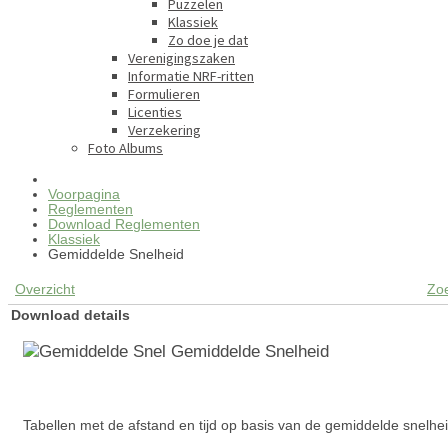
Puzzelen
Klassiek
Zo doe je dat
Verenigingszaken
Informatie NRF-ritten
Formulieren
Licenties
Verzekering
Foto Albums
Voorpagina
Reglementen
Download Reglementen
Klassiek
Gemiddelde Snelheid
Overzicht
Zo
Download details
Gemiddelde Snelheid
Tabellen met de afstand en tijd op basis van de gemiddelde snelhei