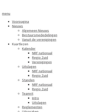
menu
Voorpagina
Nieuws
Algemeen Nieuws
Bestuursmededelingen
Vanuit de verenigingen
Kaartlezen
Kalender
NRF nationaal
Regio Zuid
Verenigingen
Uitslagen
NRF nationaal
Regio Zuid
Standen
NRF nationaal
Regio Zuid
Teamrit
Intro
Uitslagen
Reglementen
Uitspraken