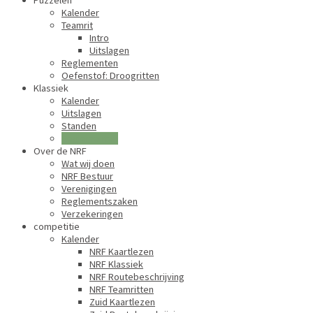
Puzzelen
Kalender
Teamrit
Intro
Uitslagen
Reglementen
Oefenstof: Droogritten
Klassiek
Kalender
Uitslagen
Standen
Reglementen
Over de NRF
Wat wij doen
NRF Bestuur
Verenigingen
Reglementszaken
Verzekeringen
competitie
Kalender
NRF Kaartlezen
NRF Klassiek
NRF Routebeschrijving
NRF Teamritten
Zuid Kaartlezen