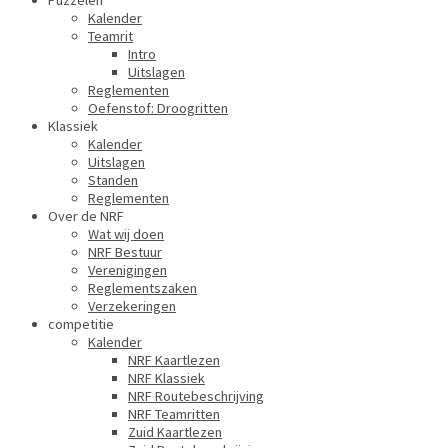
Puzzelen
Kalender
Teamrit
Intro
Uitslagen
Reglementen
Oefenstof: Droogritten
Klassiek
Kalender
Uitslagen
Standen
Reglementen
Over de NRF
Wat wij doen
NRF Bestuur
Verenigingen
Reglementszaken
Verzekeringen
competitie
Kalender
NRF Kaartlezen
NRF Klassiek
NRF Routebeschrijving
NRF Teamritten
Zuid Kaartlezen