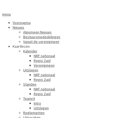
menu
Voorpagina
Nieuws
Algemeen Nieuws
Bestuursmededelingen
Vanuit de verenigingen
Kaartlezen
Kalender
NRF nationaal
Regio Zuid
Verenigingen
Uitslagen
NRF nationaal
Regio Zuid
Standen
NRF nationaal
Regio Zuid
Teamrit
Intro
Uitslagen
Reglementen
Uitspraken