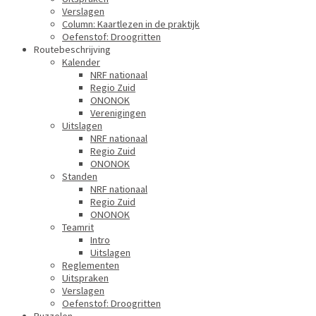
Verslagen
Column: Kaartlezen in de praktijk
Oefenstof: Droogritten
Routebeschrijving
Kalender
NRF nationaal
Regio Zuid
ONONOK
Verenigingen
Uitslagen
NRF nationaal
Regio Zuid
ONONOK
Standen
NRF nationaal
Regio Zuid
ONONOK
Teamrit
Intro
Uitslagen
Reglementen
Uitspraken
Verslagen
Oefenstof: Droogritten