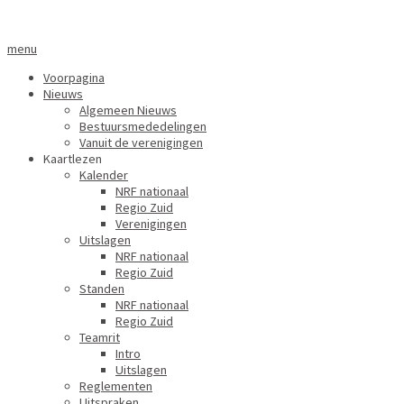
menu
Voorpagina
Nieuws
Algemeen Nieuws
Bestuursmededelingen
Vanuit de verenigingen
Kaartlezen
Kalender
NRF nationaal
Regio Zuid
Verenigingen
Uitslagen
NRF nationaal
Regio Zuid
Standen
NRF nationaal
Regio Zuid
Teamrit
Intro
Uitslagen
Reglementen
Uitspraken