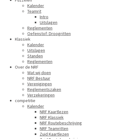
Puzzelen
Kalender
Teamrit
Intro
Uitslagen
Reglementen
Oefenstof: Droogritten
Klassiek
Kalender
Uitslagen
Standen
Reglementen
Over de NRF
Wat wij doen
NRF Bestuur
Verenigingen
Reglementszaken
Verzekeringen
competitie
Kalender
NRF Kaartlezen
NRF Klassiek
NRF Routebeschrijving
NRF Teamritten
Zuid Kaartlezen