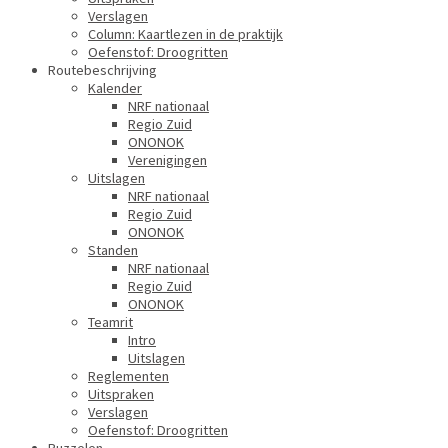
Verslagen
Column: Kaartlezen in de praktijk
Oefenstof: Droogritten
Routebeschrijving
Kalender
NRF nationaal
Regio Zuid
ONONOK
Verenigingen
Uitslagen
NRF nationaal
Regio Zuid
ONONOK
Standen
NRF nationaal
Regio Zuid
ONONOK
Teamrit
Intro
Uitslagen
Reglementen
Uitspraken
Verslagen
Oefenstof: Droogritten