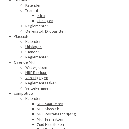
Puzzelen
Kalender
Teamrit
Intro
Uitslagen
Reglementen
Oefenstof: Droogritten
Klassiek
Kalender
Uitslagen
Standen
Reglementen
Over de NRF
Wat wij doen
NRF Bestuur
Verenigingen
Reglementszaken
Verzekeringen
competitie
Kalender
NRF Kaartlezen
NRF Klassiek
NRF Routebeschrijving
NRF Teamritten
Zuid Kaartlezen