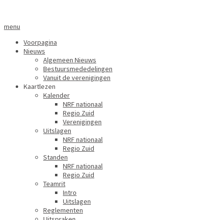
menu
Voorpagina
Nieuws
Algemeen Nieuws
Bestuursmededelingen
Vanuit de verenigingen
Kaartlezen
Kalender
NRF nationaal
Regio Zuid
Verenigingen
Uitslagen
NRF nationaal
Regio Zuid
Standen
NRF nationaal
Regio Zuid
Teamrit
Intro
Uitslagen
Reglementen
Uitspraken