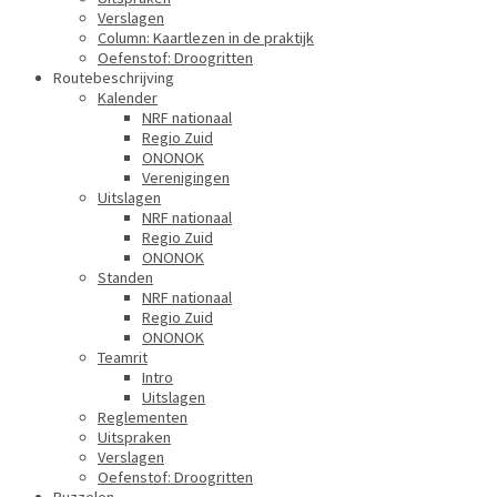
Verslagen
Column: Kaartlezen in de praktijk
Oefenstof: Droogritten
Routebeschrijving
Kalender
NRF nationaal
Regio Zuid
ONONOK
Verenigingen
Uitslagen
NRF nationaal
Regio Zuid
ONONOK
Standen
NRF nationaal
Regio Zuid
ONONOK
Teamrit
Intro
Uitslagen
Reglementen
Uitspraken
Verslagen
Oefenstof: Droogritten