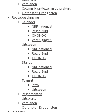
Verslagen
Column: Kaartlezen in de praktijk
Oefenstof: Droogritten
Routebeschrijving
Kalender
NRF nationaal
Regio Zuid
ONONOK
Verenigingen
Uitslagen
NRF nationaal
Regio Zuid
ONONOK
Standen
NRF nationaal
Regio Zuid
ONONOK
Teamrit
Intro
Uitslagen
Reglementen
Uitspraken
Verslagen
Oefenstof: Droogritten