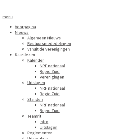
menu
Voorpagina
Nieuws
Algemeen Nieuws
Bestuursmededelingen
Vanuit de verenigingen
Kaartlezen
Kalender
NRF nationaal
Regio Zuid
Verenigingen
Uitslagen
NRF nationaal
Regio Zuid
Standen
NRF nationaal
Regio Zuid
Teamrit
Intro
Uitslagen
Reglementen
Uitspraken