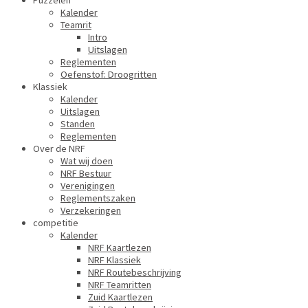
Puzzelen
Kalender
Teamrit
Intro
Uitslagen
Reglementen
Oefenstof: Droogritten
Klassiek
Kalender
Uitslagen
Standen
Reglementen
Over de NRF
Wat wij doen
NRF Bestuur
Verenigingen
Reglementszaken
Verzekeringen
competitie
Kalender
NRF Kaartlezen
NRF Klassiek
NRF Routebeschrijving
NRF Teamritten
Zuid Kaartlezen