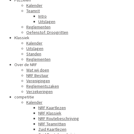
Puzzelen
Kalender
Teamrit
Intro
Uitslagen
Reglementen
Oefenstof: Droogritten
Klassiek
Kalender
Uitslagen
Standen
Reglementen
Over de NRF
Wat wij doen
NRF Bestuur
Verenigingen
Reglementszaken
Verzekeringen
competitie
Kalender
NRF Kaartlezen
NRF Klassiek
NRF Routebeschrijving
NRF Teamritten
Zuid Kaartlezen