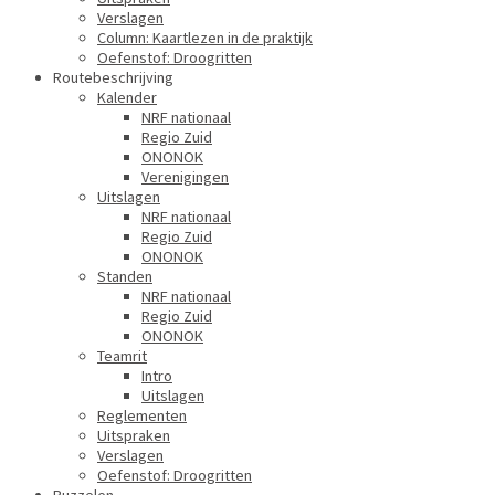
Verslagen
Column: Kaartlezen in de praktijk
Oefenstof: Droogritten
Routebeschrijving
Kalender
NRF nationaal
Regio Zuid
ONONOK
Verenigingen
Uitslagen
NRF nationaal
Regio Zuid
ONONOK
Standen
NRF nationaal
Regio Zuid
ONONOK
Teamrit
Intro
Uitslagen
Reglementen
Uitspraken
Verslagen
Oefenstof: Droogritten