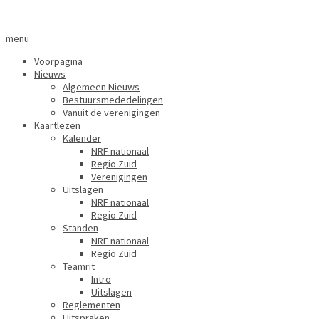
menu
Voorpagina
Nieuws
Algemeen Nieuws
Bestuursmededelingen
Vanuit de verenigingen
Kaartlezen
Kalender
NRF nationaal
Regio Zuid
Verenigingen
Uitslagen
NRF nationaal
Regio Zuid
Standen
NRF nationaal
Regio Zuid
Teamrit
Intro
Uitslagen
Reglementen
Uitspraken