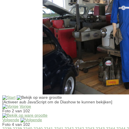
[Activeer aub JavaScript om de Diashow te kunnen bekijken]
Vorige
Foto 2 van 102
Volgende
Foto 4 van 102
2239
2239
2240
2240
2241
2241
2242
2242
2243
2243
2244
2244
2