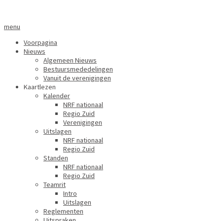
menu
Voorpagina
Nieuws
Algemeen Nieuws
Bestuursmededelingen
Vanuit de verenigingen
Kaartlezen
Kalender
NRF nationaal
Regio Zuid
Verenigingen
Uitslagen
NRF nationaal
Regio Zuid
Standen
NRF nationaal
Regio Zuid
Teamrit
Intro
Uitslagen
Reglementen
Uitspraken