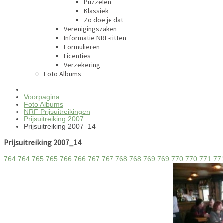
Puzzelen
Klassiek
Zo doe je dat
Verenigingszaken
Informatie NRF-ritten
Formulieren
Licenties
Verzekering
Foto Albums
Voorpagina
Foto Albums
NRF Prijsuitreikingen
Prijsuitreiking 2007
Prijsuitreiking 2007_14
Prijsuitreiking 2007_14
764
764
765
765
766
766
767
767
768
768
769
769
770
770
771
77