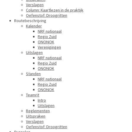
Verslagen
Column: Kaartlezen in de praktijk
Oefenstof: Droogritten
Routebeschrijving
Kalender
NRF nationaal
Regio Zuid
ONONOK
Verenigingen
Uitslagen
NRF nationaal
Regio Zuid
ONONOK
Standen
NRF nationaal
Regio Zuid
ONONOK
Teamrit
Intro
Uitslagen
Reglementen
Uitspraken
Verslagen
Oefenstof: Droogritten