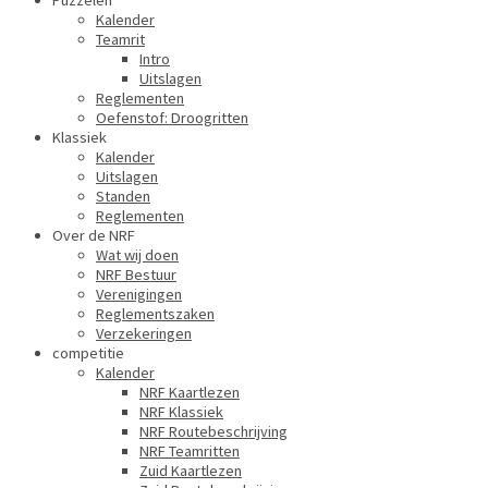
Puzzelen
Kalender
Teamrit
Intro
Uitslagen
Reglementen
Oefenstof: Droogritten
Klassiek
Kalender
Uitslagen
Standen
Reglementen
Over de NRF
Wat wij doen
NRF Bestuur
Verenigingen
Reglementszaken
Verzekeringen
competitie
Kalender
NRF Kaartlezen
NRF Klassiek
NRF Routebeschrijving
NRF Teamritten
Zuid Kaartlezen