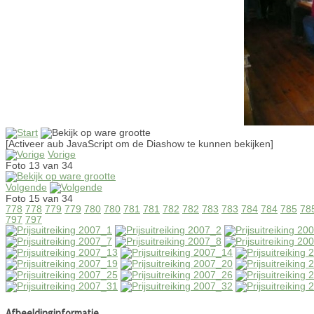
[Activeer aub JavaScript om de Diashow te kunnen bekijken]
Vorige
Foto 13 van 34
Volgende
Foto 15 van 34
778
778
779
779
780
780
781
781
782
782
783
783
784
784
785
78
797
797
Afbeeldinginformatie