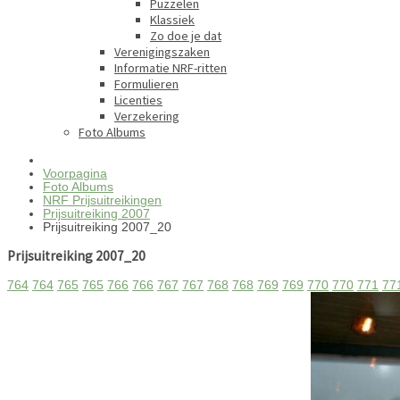
Puzzelen
Klassiek
Zo doe je dat
Verenigingszaken
Informatie NRF-ritten
Formulieren
Licenties
Verzekering
Foto Albums
Voorpagina
Foto Albums
NRF Prijsuitreikingen
Prijsuitreiking 2007
Prijsuitreiking 2007_20
Prijsuitreiking 2007_20
764
764
765
765
766
766
767
767
768
768
769
769
770
770
771
77