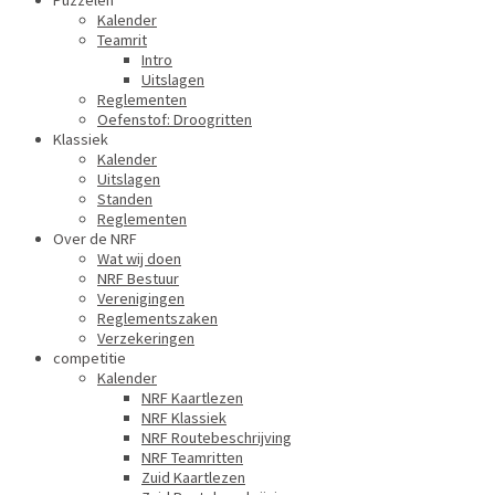
Puzzelen
Kalender
Teamrit
Intro
Uitslagen
Reglementen
Oefenstof: Droogritten
Klassiek
Kalender
Uitslagen
Standen
Reglementen
Over de NRF
Wat wij doen
NRF Bestuur
Verenigingen
Reglementszaken
Verzekeringen
competitie
Kalender
NRF Kaartlezen
NRF Klassiek
NRF Routebeschrijving
NRF Teamritten
Zuid Kaartlezen