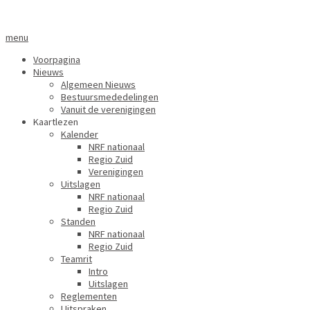
menu
Voorpagina
Nieuws
Algemeen Nieuws
Bestuursmededelingen
Vanuit de verenigingen
Kaartlezen
Kalender
NRF nationaal
Regio Zuid
Verenigingen
Uitslagen
NRF nationaal
Regio Zuid
Standen
NRF nationaal
Regio Zuid
Teamrit
Intro
Uitslagen
Reglementen
Uitspraken