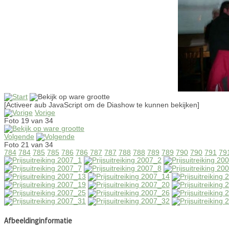
[Activeer aub JavaScript om de Diashow te kunnen bekijken]
Vorige
Foto 19 van 34
Volgende
Foto 21 van 34
784
784
785
785
786
786
787
787
788
788
789
789
790
790
791
79
Afbeeldinginformatie