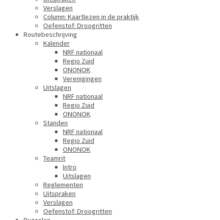
Verslagen
Column: Kaartlezen in de praktijk
Oefenstof: Droogritten
Routebeschrijving
Kalender
NRF nationaal
Regio Zuid
ONONOK
Verenigingen
Uitslagen
NRF nationaal
Regio Zuid
ONONOK
Standen
NRF nationaal
Regio Zuid
ONONOK
Teamrit
Intro
Uitslagen
Reglementen
Uitspraken
Verslagen
Oefenstof: Droogritten