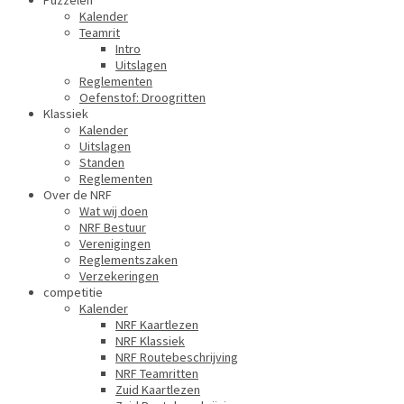
Puzzelen
Kalender
Teamrit
Intro
Uitslagen
Reglementen
Oefenstof: Droogritten
Klassiek
Kalender
Uitslagen
Standen
Reglementen
Over de NRF
Wat wij doen
NRF Bestuur
Verenigingen
Reglementszaken
Verzekeringen
competitie
Kalender
NRF Kaartlezen
NRF Klassiek
NRF Routebeschrijving
NRF Teamritten
Zuid Kaartlezen