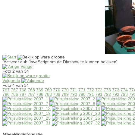
[Activeer aub JavaScript om de Diashow te kunnen bekijken]
Vorige
Foto 2 van 34
Volgende
Foto 4 van 34
767
767
768
768
769
769
770
770
771
771
772
772
773
773
774
77
786
786
787
787
788
788
789
789
790
790
791
791
792
792
793
79
Afbeeldinginformatie