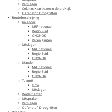
Verslagen
Column: Kaartlezen in de praktijk
Oefenstof: Droogritten
Routebeschrijving
Kalender
NRF nationaal
Regio Zuid
ONONOK
Verenigingen
Uitslagen
NRF nationaal
Regio Zuid
ONONOK
Standen
NRF nationaal
Regio Zuid
ONONOK
Teamrit
Intro
Uitslagen
Reglementen
Uitspraken
Verslagen
Oefenstof: Droogritten