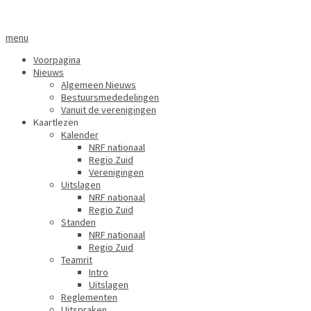
menu
Voorpagina
Nieuws
Algemeen Nieuws
Bestuursmededelingen
Vanuit de verenigingen
Kaartlezen
Kalender
NRF nationaal
Regio Zuid
Verenigingen
Uitslagen
NRF nationaal
Regio Zuid
Standen
NRF nationaal
Regio Zuid
Teamrit
Intro
Uitslagen
Reglementen
Uitspraken