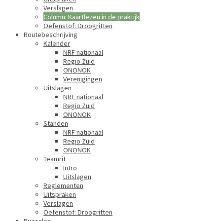
Verslagen
Column: Kaartlezen in de praktijk
Oefenstof: Droogritten
Routebeschrijving
Kalender
NRF nationaal
Regio Zuid
ONONOK
Verenigingen
Uitslagen
NRF nationaal
Regio Zuid
ONONOK
Standen
NRF nationaal
Regio Zuid
ONONOK
Teamrit
Intro
Uitslagen
Reglementen
Uitspraken
Verslagen
Oefenstof: Droogritten