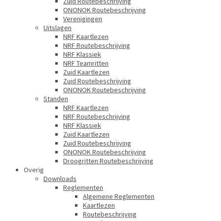
Zuid Routebeschrijving
ONONOK Routebeschrijving
Verenigingen
Uitslagen
NRF Kaartlezen
NRF Routebeschrijving
NRF Klassiek
NRF Teamritten
Zuid Kaartlezen
Zuid Routebeschrijving
ONONOK Routebeschrijving
Standen
NRF Kaartlezen
NRF Routebeschrijving
NRF Klassiek
Zuid Kaartlezen
Zuid Routebeschrijving
ONONOK Routebeschrijving
Droogritten Routebeschrijving
Overig
Downloads
Reglementen
Algemene Reglementen
Kaartlezen
Routebeschrijving