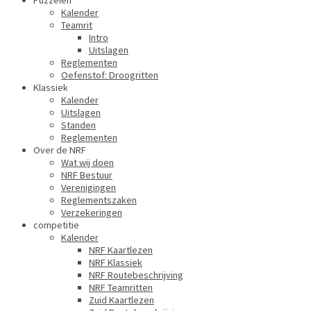
Puzzelen
Kalender
Teamrit
Intro
Uitslagen
Reglementen
Oefenstof: Droogritten
Klassiek
Kalender
Uitslagen
Standen
Reglementen
Over de NRF
Wat wij doen
NRF Bestuur
Verenigingen
Reglementszaken
Verzekeringen
competitie
Kalender
NRF Kaartlezen
NRF Klassiek
NRF Routebeschrijving
NRF Teamritten
Zuid Kaartlezen