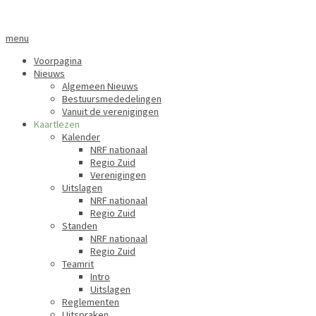
menu
Voorpagina
Nieuws
Algemeen Nieuws
Bestuursmededelingen
Vanuit de verenigingen
Kaartlezen
Kalender
NRF nationaal
Regio Zuid
Verenigingen
Uitslagen
NRF nationaal
Regio Zuid
Standen
NRF nationaal
Regio Zuid
Teamrit
Intro
Uitslagen
Reglementen
Uitspraken