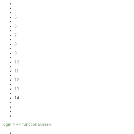
5
6
7
8
9
10
11
12
13
14
login NRF functionarissen