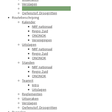
Verslagen
Column: Kaartlezen in de praktijk
Oefenstof: Droogritten
Routebeschrijving
Kalender
NRF nationaal
Regio Zuid
ONONOK
Verenigingen
Uitslagen
NRF nationaal
Regio Zuid
ONONOK
Standen
NRF nationaal
Regio Zuid
ONONOK
Teamrit
Intro
Uitslagen
Reglementen
Uitspraken
Verslagen
Oefenstof: Droogritten