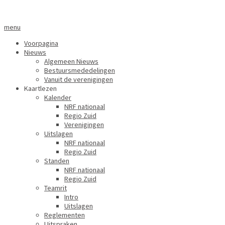
menu
Voorpagina
Nieuws
Algemeen Nieuws
Bestuursmededelingen
Vanuit de verenigingen
Kaartlezen
Kalender
NRF nationaal
Regio Zuid
Verenigingen
Uitslagen
NRF nationaal
Regio Zuid
Standen
NRF nationaal
Regio Zuid
Teamrit
Intro
Uitslagen
Reglementen
Uitspraken