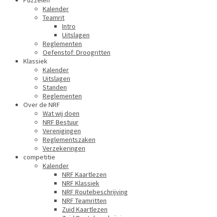
Puzzelen
Kalender
Teamrit
Intro
Uitslagen
Reglementen
Oefenstof: Droogritten
Klassiek
Kalender
Uitslagen
Standen
Reglementen
Over de NRF
Wat wij doen
NRF Bestuur
Verenigingen
Reglementszaken
Verzekeringen
competitie
Kalender
NRF Kaartlezen
NRF Klassiek
NRF Routebeschrijving
NRF Teamritten
Zuid Kaartlezen