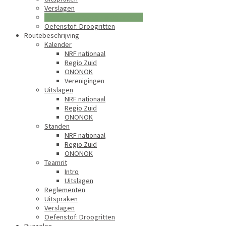
Verslagen
Column: Kaartlezen in de praktijk
Oefenstof: Droogritten
Routebeschrijving
Kalender
NRF nationaal
Regio Zuid
ONONOK
Verenigingen
Uitslagen
NRF nationaal
Regio Zuid
ONONOK
Standen
NRF nationaal
Regio Zuid
ONONOK
Teamrit
Intro
Uitslagen
Reglementen
Uitspraken
Verslagen
Oefenstof: Droogritten