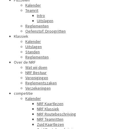
Puzzelen
Kalender
Teamrit
Intro
Uitslagen
Reglementen
Oefenstof: Droogritten
Klassiek
Kalender
Uitslagen
Standen
Reglementen
Over de NRF
Wat wij doen
NRF Bestuur
Verenigingen
Reglementszaken
Verzekeringen
competitie
Kalender
NRF Kaartlezen
NRF Klassiek
NRF Routebeschrijving
NRF Teamritten
Zuid Kaartlezen