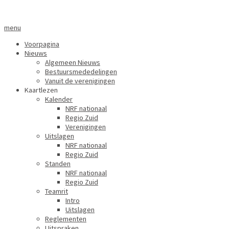
menu
Voorpagina
Nieuws
Algemeen Nieuws
Bestuursmededelingen
Vanuit de verenigingen
Kaartlezen
Kalender
NRF nationaal
Regio Zuid
Verenigingen
Uitslagen
NRF nationaal
Regio Zuid
Standen
NRF nationaal
Regio Zuid
Teamrit
Intro
Uitslagen
Reglementen
Uitspraken