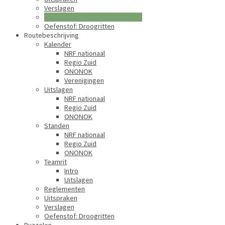
Verslagen
Column: Kaartlezen in de praktijk
Oefenstof: Droogritten
Routebeschrijving
Kalender
NRF nationaal
Regio Zuid
ONONOK
Verenigingen
Uitslagen
NRF nationaal
Regio Zuid
ONONOK
Standen
NRF nationaal
Regio Zuid
ONONOK
Teamrit
Intro
Uitslagen
Reglementen
Uitspraken
Verslagen
Oefenstof: Droogritten