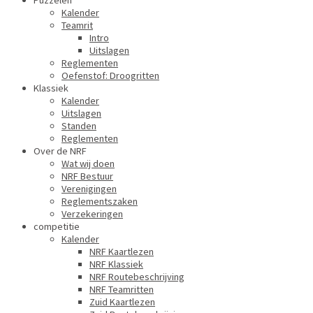
Puzzelen
Kalender
Teamrit
Intro
Uitslagen
Reglementen
Oefenstof: Droogritten
Klassiek
Kalender
Uitslagen
Standen
Reglementen
Over de NRF
Wat wij doen
NRF Bestuur
Verenigingen
Reglementszaken
Verzekeringen
competitie
Kalender
NRF Kaartlezen
NRF Klassiek
NRF Routebeschrijving
NRF Teamritten
Zuid Kaartlezen