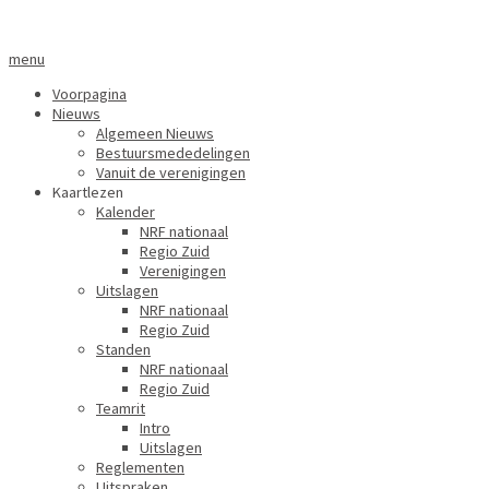
menu
Voorpagina
Nieuws
Algemeen Nieuws
Bestuursmededelingen
Vanuit de verenigingen
Kaartlezen
Kalender
NRF nationaal
Regio Zuid
Verenigingen
Uitslagen
NRF nationaal
Regio Zuid
Standen
NRF nationaal
Regio Zuid
Teamrit
Intro
Uitslagen
Reglementen
Uitspraken