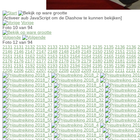
[Activeer aub JavaScript om de Diashow te kunnen bekijken]
Vorige
Foto 10 van 94
Volgende
Foto 12 van 94
2131
2131
2132
2132
2133
2133
2134
2134
2135
2135
2136
2136
2
2146
2146
2147
2147
2148
2148
2149
2149
2150
2150
2151
2151
2
2161
2161
2162
2162
2163
2163
2164
2164
2165
2165
2166
2166
2
2176
2176
2177
2177
2178
2178
2179
2179
2180
2180
2181
2181
2
2191
2191
2192
2192
2193
2193
2194
2194
2195
2195
2196
2196
2
2206
2206
2207
2207
2208
2208
2209
2209
2210
2210
2211
2211
2