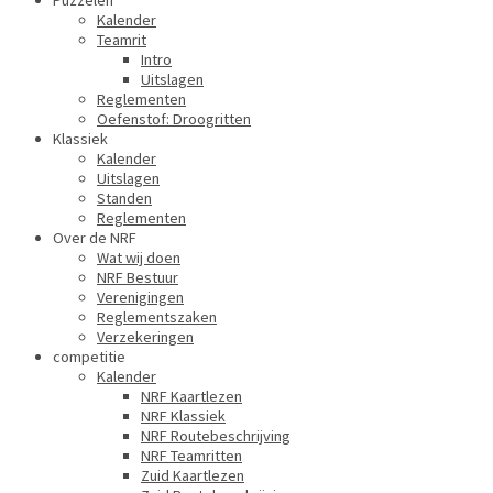
Puzzelen
Kalender
Teamrit
Intro
Uitslagen
Reglementen
Oefenstof: Droogritten
Klassiek
Kalender
Uitslagen
Standen
Reglementen
Over de NRF
Wat wij doen
NRF Bestuur
Verenigingen
Reglementszaken
Verzekeringen
competitie
Kalender
NRF Kaartlezen
NRF Klassiek
NRF Routebeschrijving
NRF Teamritten
Zuid Kaartlezen