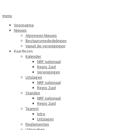
menu
Voorpagina
Nieuws
Algemeen Nieuws
Bestuursmededelingen
Vanuit de verenigingen
Kaartlezen
Kalender
NRF nationaal
Regio Zuid
Verenigingen
Uitslagen
NRF nationaal
Regio Zuid
Standen
NRF nationaal
Regio Zuid
Teamrit
Intro
Uitslagen
Reglementen
Uitspraken