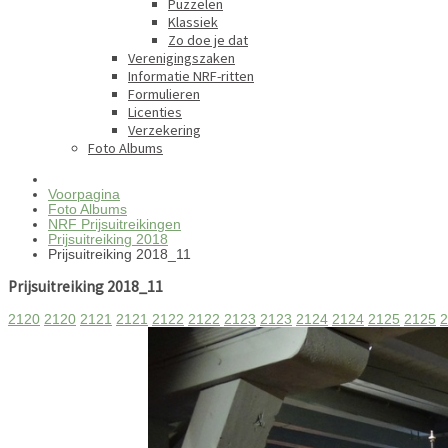
Puzzelen
Klassiek
Zo doe je dat
Verenigingszaken
Informatie NRF-ritten
Formulieren
Licenties
Verzekering
Foto Albums
Voorpagina
Foto Albums
NRF Prijsuitreikingen
Prijsuitreiking 2018
Prijsuitreiking 2018_11
Prijsuitreiking 2018_11
2120
2120
2121
2121
2122
2122
2123
2123
2124
2124
2125
2125
2