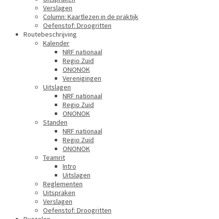
Verslagen
Column: Kaartlezen in de praktijk
Oefenstof: Droogritten
Routebeschrijving
Kalender
NRF nationaal
Regio Zuid
ONONOK
Verenigingen
Uitslagen
NRF nationaal
Regio Zuid
ONONOK
Standen
NRF nationaal
Regio Zuid
ONONOK
Teamrit
Intro
Uitslagen
Reglementen
Uitspraken
Verslagen
Oefenstof: Droogritten