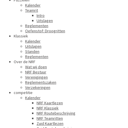
Puzzelen
Kalender
Teamrit
Intro
Uitslagen
Reglementen
Oefenstof: Droogritten
Klassiek
Kalender
Uitslagen
Standen
Reglementen
Over de NRF
Wat wij doen
NRF Bestuur
Verenigingen
Reglementszaken
Verzekeringen
competitie
Kalender
NRF Kaartlezen
NRF Klassiek
NRF Routebeschrijving
NRF Teamritten
Zuid Kaartlezen