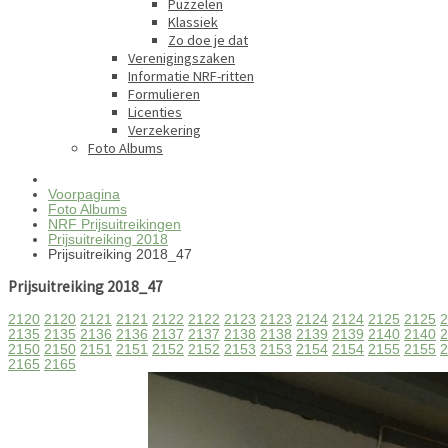
Puzzelen
Klassiek
Zo doe je dat
Verenigingszaken
Informatie NRF-ritten
Formulieren
Licenties
Verzekering
Foto Albums
Voorpagina
Foto Albums
NRF Prijsuitreikingen
Prijsuitreiking 2018
Prijsuitreiking 2018_47
Prijsuitreiking 2018_47
2120
2120
2121
2121
2122
2122
2123
2123
2124
2124
2125
2125
2
2135
2135
2136
2136
2137
2137
2138
2138
2139
2139
2140
2140
2
2150
2150
2151
2151
2152
2152
2153
2153
2154
2154
2155
2155
2
2165
2165