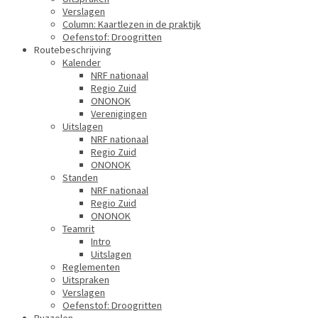
Verslagen
Column: Kaartlezen in de praktijk
Oefenstof: Droogritten
Routebeschrijving
Kalender
NRF nationaal
Regio Zuid
ONONOK
Verenigingen
Uitslagen
NRF nationaal
Regio Zuid
ONONOK
Standen
NRF nationaal
Regio Zuid
ONONOK
Teamrit
Intro
Uitslagen
Reglementen
Uitspraken
Verslagen
Oefenstof: Droogritten