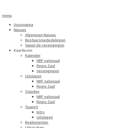
menu
Voorpagina
Nieuws
Algemeen Nieuws
Bestuursmededelingen
Vanuit de verenigingen
Kaartlezen
Kalender
NRF nationaal
Regio Zuid
Verenigingen
Uitslagen
NRF nationaal
Regio Zuid
Standen
NRF nationaal
Regio Zuid
Teamrit
Intro
Uitslagen
Reglementen
Uitspraken