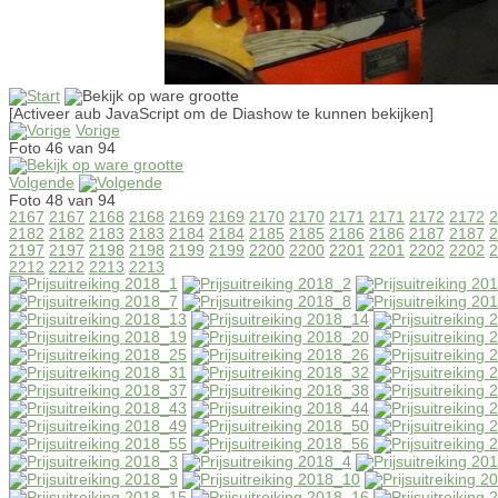
[Activeer aub JavaScript om de Diashow te kunnen bekijken]
Vorige
Foto 46 van 94
Volgende
Foto 48 van 94
2167
2167
2168
2168
2169
2169
2170
2170
2171
2171
2172
2172
2
2182
2182
2183
2183
2184
2184
2185
2185
2186
2186
2187
2187
2
2197
2197
2198
2198
2199
2199
2200
2200
2201
2201
2202
2202
2
2212
2212
2213
2213