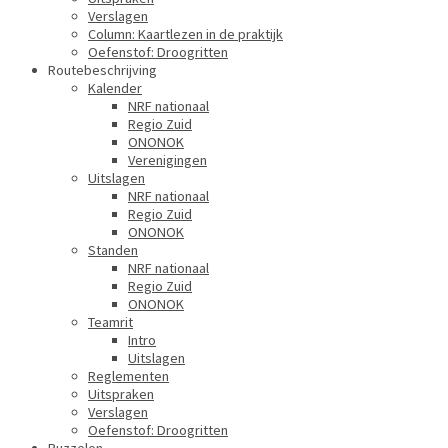
Verslagen
Column: Kaartlezen in de praktijk
Oefenstof: Droogritten
Routebeschrijving
Kalender
NRF nationaal
Regio Zuid
ONONOK
Verenigingen
Uitslagen
NRF nationaal
Regio Zuid
ONONOK
Standen
NRF nationaal
Regio Zuid
ONONOK
Teamrit
Intro
Uitslagen
Reglementen
Uitspraken
Verslagen
Oefenstof: Droogritten