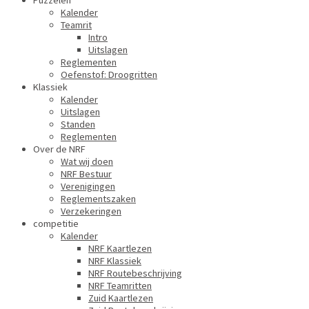
Puzzelen
Kalender
Teamrit
Intro
Uitslagen
Reglementen
Oefenstof: Droogritten
Klassiek
Kalender
Uitslagen
Standen
Reglementen
Over de NRF
Wat wij doen
NRF Bestuur
Verenigingen
Reglementszaken
Verzekeringen
competitie
Kalender
NRF Kaartlezen
NRF Klassiek
NRF Routebeschrijving
NRF Teamritten
Zuid Kaartlezen