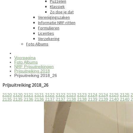
Puzzelen
Klassiek
Zo doe je dat
Verenigingszaken
Informatie NRF-ritten
Formulieren
Licenties
Verzekering
Foto Albums
Voorpagina
Foto Albums
NRF Prijsuitreikingen
Prijsuitreiking 2018
Prijsuitreiking 2018_26
Prijsuitreiking 2018_26
2120
2120
2121
2121
2122
2122
2123
2123
2124
2124
2125
2125
2
2135
2135
2136
2136
2137
2137
2138
2138
2139
2139
2140
2140
2