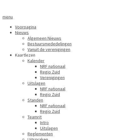
menu
Voorpagina
Nieuws
Algemeen Nieuws
Bestuursmededelingen
Vanuit de verenigingen
Kaartlezen
Kalender
NRF nationaal
Regio Zuid
Verenigingen
Uitslagen
NRF nationaal
Regio Zuid
Standen
NRF nationaal
Regio Zuid
Teamrit
Intro
Uitslagen
Reglementen
Uitspraken