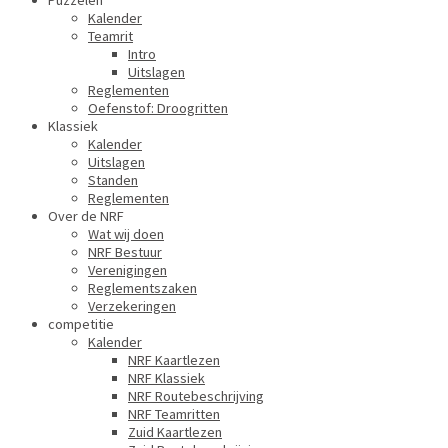
Puzzelen
Kalender
Teamrit
Intro
Uitslagen
Reglementen
Oefenstof: Droogritten
Klassiek
Kalender
Uitslagen
Standen
Reglementen
Over de NRF
Wat wij doen
NRF Bestuur
Verenigingen
Reglementszaken
Verzekeringen
competitie
Kalender
NRF Kaartlezen
NRF Klassiek
NRF Routebeschrijving
NRF Teamritten
Zuid Kaartlezen