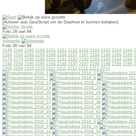
[Activeer aub JavaScript om de Diashow te kunnen bekijken]
Vorige
Foto 28 van 94
Volgende
Foto 30 van 94
2149
2149
2150
2150
2151
2151
2152
2152
2153
2153
2154
2154
2
2164
2164
2165
2165
2166
2166
2167
2167
2168
2168
2169
2169
2
2179
2179
2180
2180
2181
2181
2182
2182
2183
2183
2184
2184
2
2194
2194
2195
2195
2196
2196
2197
2197
2198
2198
2199
2199
2
2209
2209
2210
2210
2211
2211
2212
2212
2213
2213