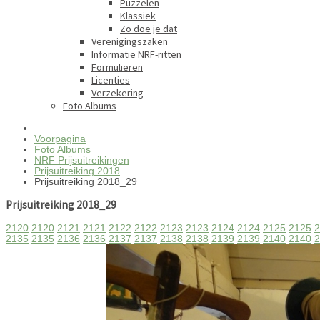
Puzzelen
Klassiek
Zo doe je dat
Verenigingszaken
Informatie NRF-ritten
Formulieren
Licenties
Verzekering
Foto Albums
Voorpagina
Foto Albums
NRF Prijsuitreikingen
Prijsuitreiking 2018
Prijsuitreiking 2018_29
Prijsuitreiking 2018_29
2120
2120
2121
2121
2122
2122
2123
2123
2124
2124
2125
2125
2
2135
2135
2136
2136
2137
2137
2138
2138
2139
2139
2140
2140
2