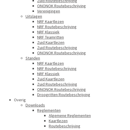
Zuid Routebeschrijving
ONONOK Routebeschrijving
Verenigingen
Uitslagen
NRF Kaartlezen
NRF Routebeschrijving
NRF Klassiek
NRF Teamritten
Zuid Kaartlezen
Zuid Routebeschrijving
ONONOK Routebeschrijving
Standen
NRF Kaartlezen
NRF Routebeschrijving
NRF Klassiek
Zuid Kaartlezen
Zuid Routebeschrijving
ONONOK Routebeschrijving
Droogritten Routebeschrijving
Overig
Downloads
Reglementen
Algemene Reglementen
Kaartlezen
Routebeschrijving