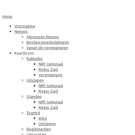
menu
Voorpagina
Nieuws
Algemeen Nieuws
Bestuursmededelingen
Vanuit de verenigingen
Kaartlezen
Kalender
NRF nationaal
Regio Zuid
Verenigingen
Uitslagen
NRF nationaal
Regio Zuid
Standen
NRF nationaal
Regio Zuid
Teamrit
Intro
Uitslagen
Reglementen
Uitspraken