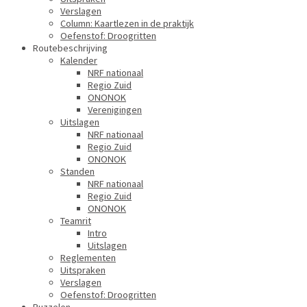
Verslagen
Column: Kaartlezen in de praktijk
Oefenstof: Droogritten
Routebeschrijving
Kalender
NRF nationaal
Regio Zuid
ONONOK
Verenigingen
Uitslagen
NRF nationaal
Regio Zuid
ONONOK
Standen
NRF nationaal
Regio Zuid
ONONOK
Teamrit
Intro
Uitslagen
Reglementen
Uitspraken
Verslagen
Oefenstof: Droogritten