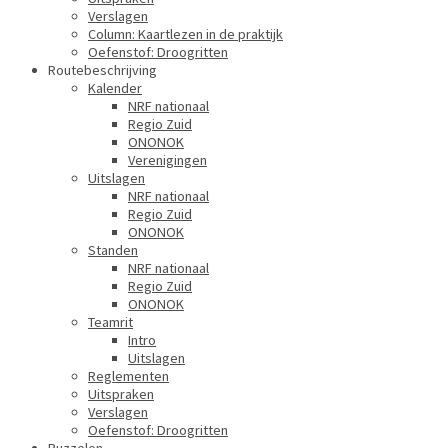
Verslagen
Column: Kaartlezen in de praktijk
Oefenstof: Droogritten
Routebeschrijving
Kalender
NRF nationaal
Regio Zuid
ONONOK
Verenigingen
Uitslagen
NRF nationaal
Regio Zuid
ONONOK
Standen
NRF nationaal
Regio Zuid
ONONOK
Teamrit
Intro
Uitslagen
Reglementen
Uitspraken
Verslagen
Oefenstof: Droogritten