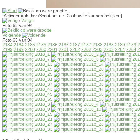
[Activeer aub JavaScript om de Diashow te kunnen bekijken]
Vorige
Foto 63 van 94
Volgende
Foto 65 van 94
2184
2184
2185
2185
2186
2186
2187
2187
2188
2188
2189
2189
2
2199
2199
2200
2200
2201
2201
2202
2202
2203
2203
2204
2204
2