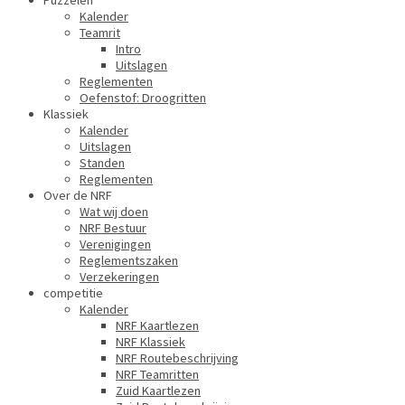
Puzzelen
Kalender
Teamrit
Intro
Uitslagen
Reglementen
Oefenstof: Droogritten
Klassiek
Kalender
Uitslagen
Standen
Reglementen
Over de NRF
Wat wij doen
NRF Bestuur
Verenigingen
Reglementszaken
Verzekeringen
competitie
Kalender
NRF Kaartlezen
NRF Klassiek
NRF Routebeschrijving
NRF Teamritten
Zuid Kaartlezen