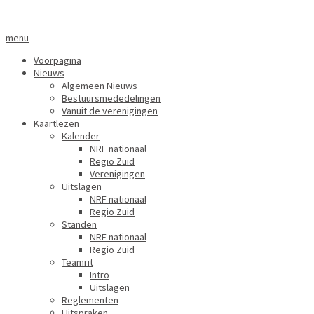
menu
Voorpagina
Nieuws
Algemeen Nieuws
Bestuursmededelingen
Vanuit de verenigingen
Kaartlezen
Kalender
NRF nationaal
Regio Zuid
Verenigingen
Uitslagen
NRF nationaal
Regio Zuid
Standen
NRF nationaal
Regio Zuid
Teamrit
Intro
Uitslagen
Reglementen
Uitspraken