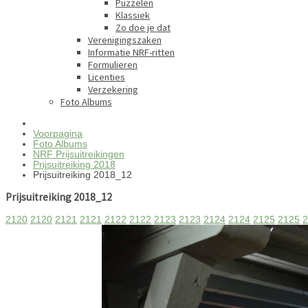
Puzzelen
Klassiek
Zo doe je dat
Verenigingszaken
Informatie NRF-ritten
Formulieren
Licenties
Verzekering
Foto Albums
Voorpagina
Foto Albums
NRF Prijsuitreikingen
Prijsuitreiking 2018
Prijsuitreiking 2018_12
Prijsuitreiking 2018_12
2120
2120
2121
2121
2122
2122
2123
2123
2124
2124
2125
2125
2