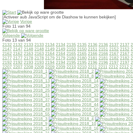
[Activeer aub JavaScript om de Diashow te kunnen bekijken]
Vorige
Foto 11 van 94
Volgende
Foto 13 van 94
2132
2132
2133
2133
2134
2134
2135
2135
2136
2136
2137
2137
2
2147
2147
2148
2148
2149
2149
2150
2150
2151
2151
2152
2152
2
2162
2162
2163
2163
2164
2164
2165
2165
2166
2166
2167
2167
2
2177
2177
2178
2178
2179
2179
2180
2180
2181
2181
2182
2182
2
2192
2192
2193
2193
2194
2194
2195
2195
2196
2196
2197
2197
2
2207
2207
2208
2208
2209
2209
2210
2210
2211
2211
2212
2212
2