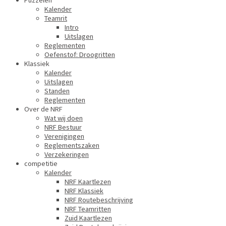
Puzzelen
Kalender
Teamrit
Intro
Uitslagen
Reglementen
Oefenstof: Droogritten
Klassiek
Kalender
Uitslagen
Standen
Reglementen
Over de NRF
Wat wij doen
NRF Bestuur
Verenigingen
Reglementszaken
Verzekeringen
competitie
Kalender
NRF Kaartlezen
NRF Klassiek
NRF Routebeschrijving
NRF Teamritten
Zuid Kaartlezen