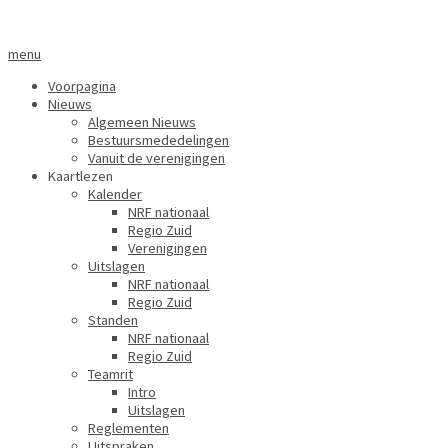
menu
Voorpagina
Nieuws
Algemeen Nieuws
Bestuursmededelingen
Vanuit de verenigingen
Kaartlezen
Kalender
NRF nationaal
Regio Zuid
Verenigingen
Uitslagen
NRF nationaal
Regio Zuid
Standen
NRF nationaal
Regio Zuid
Teamrit
Intro
Uitslagen
Reglementen
Uitspraken