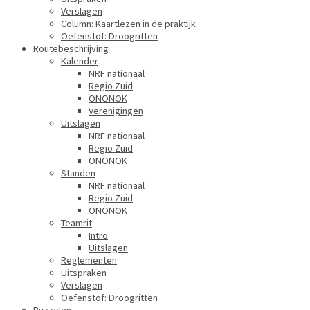
Verslagen
Column: Kaartlezen in de praktijk
Oefenstof: Droogritten
Routebeschrijving
Kalender
NRF nationaal
Regio Zuid
ONONOK
Verenigingen
Uitslagen
NRF nationaal
Regio Zuid
ONONOK
Standen
NRF nationaal
Regio Zuid
ONONOK
Teamrit
Intro
Uitslagen
Reglementen
Uitspraken
Verslagen
Oefenstof: Droogritten