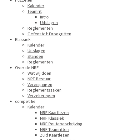
Puzzelen
Kalender
Teamrit
Intro
Uitslagen
Reglementen
Oefenstof: Droogritten
Klassiek
Kalender
Uitslagen
Standen
Reglementen
Over de NRF
Wat wij doen
NRF Bestuur
Verenigingen
Reglementszaken
Verzekeringen
competitie
Kalender
NRF Kaartlezen
NRF Klassiek
NRF Routebeschrijving
NRF Teamritten
Zuid Kaartlezen