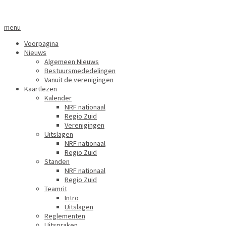
menu
Voorpagina
Nieuws
Algemeen Nieuws
Bestuursmededelingen
Vanuit de verenigingen
Kaartlezen
Kalender
NRF nationaal
Regio Zuid
Verenigingen
Uitslagen
NRF nationaal
Regio Zuid
Standen
NRF nationaal
Regio Zuid
Teamrit
Intro
Uitslagen
Reglementen
Uitspraken