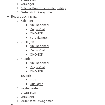
Verslagen
Column: Kaartlezen in de praktijk
Oefenstof: Droogritten
Routebeschrijving
Kalender
NRF nationaal
Regio Zuid
ONONOK
Verenigingen
Uitslagen
NRF nationaal
Regio Zuid
ONONOK
Standen
NRF nationaal
Regio Zuid
ONONOK
Teamrit
Intro
Uitslagen
Reglementen
Uitspraken
Verslagen
Oefenstof: Droogritten