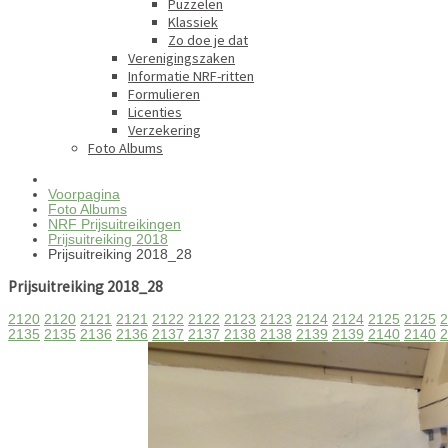
Puzzelen
Klassiek
Zo doe je dat
Verenigingszaken
Informatie NRF-ritten
Formulieren
Licenties
Verzekering
Foto Albums
Voorpagina
Foto Albums
NRF Prijsuitreikingen
Prijsuitreiking 2018
Prijsuitreiking 2018_28
Prijsuitreiking 2018_28
2120
2120
2121
2121
2122
2122
2123
2123
2124
2124
2125
2125
2
2135
2135
2136
2136
2137
2137
2138
2138
2139
2139
2140
2140
2