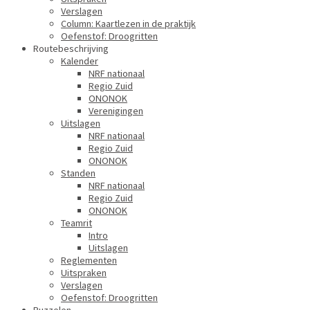
Verslagen
Column: Kaartlezen in de praktijk
Oefenstof: Droogritten
Routebeschrijving
Kalender
NRF nationaal
Regio Zuid
ONONOK
Verenigingen
Uitslagen
NRF nationaal
Regio Zuid
ONONOK
Standen
NRF nationaal
Regio Zuid
ONONOK
Teamrit
Intro
Uitslagen
Reglementen
Uitspraken
Verslagen
Oefenstof: Droogritten