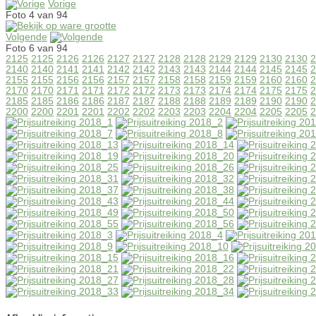
Vorige
Foto 4 van 94
Volgende
Foto 6 van 94
2125
2125
2126
2126
2127
2127
2128
2128
2129
2129
2130
2130
2
2140
2140
2141
2141
2142
2142
2143
2143
2144
2144
2145
2145
2
2155
2155
2156
2156
2157
2157
2158
2158
2159
2159
2160
2160
2
2170
2170
2171
2171
2172
2172
2173
2173
2174
2174
2175
2175
2
2185
2185
2186
2186
2187
2187
2188
2188
2189
2189
2190
2190
2
2200
2200
2201
2201
2202
2202
2203
2203
2204
2204
2205
2205
2