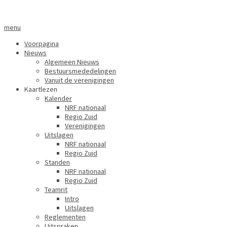
menu
Voorpagina
Nieuws
Algemeen Nieuws
Bestuursmededelingen
Vanuit de verenigingen
Kaartlezen
Kalender
NRF nationaal
Regio Zuid
Verenigingen
Uitslagen
NRF nationaal
Regio Zuid
Standen
NRF nationaal
Regio Zuid
Teamrit
Intro
Uitslagen
Reglementen
Uitspraken