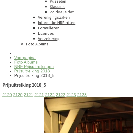
Puzzelen
Klassiek
Zo doe je dat
Verenigingszaken
Informatie NRF-ritten
Formulieren
Licenties
Verzekering
Foto Albums
Voorpagina
Foto Albums
NRF Prijsuitreikingen
Prijsuitreiking 2018
Prijsuitreiking 2018_5
Prijsuitreiking 2018_5
2120
2120
2121
2121
2122
2122
2123
2123