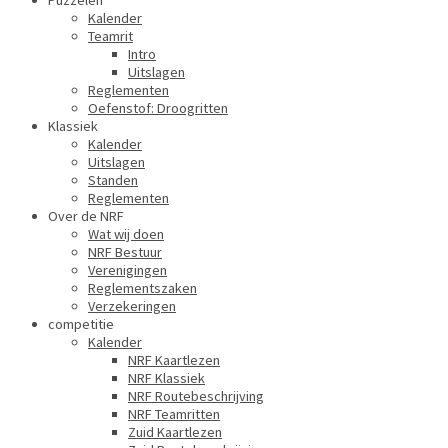
Puzzelen
Kalender
Teamrit
Intro
Uitslagen
Reglementen
Oefenstof: Droogritten
Klassiek
Kalender
Uitslagen
Standen
Reglementen
Over de NRF
Wat wij doen
NRF Bestuur
Verenigingen
Reglementszaken
Verzekeringen
competitie
Kalender
NRF Kaartlezen
NRF Klassiek
NRF Routebeschrijving
NRF Teamritten
Zuid Kaartlezen