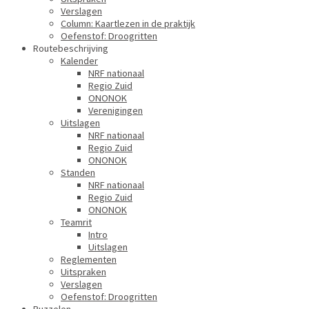
Verslagen
Column: Kaartlezen in de praktijk
Oefenstof: Droogritten
Routebeschrijving
Kalender
NRF nationaal
Regio Zuid
ONONOK
Verenigingen
Uitslagen
NRF nationaal
Regio Zuid
ONONOK
Standen
NRF nationaal
Regio Zuid
ONONOK
Teamrit
Intro
Uitslagen
Reglementen
Uitspraken
Verslagen
Oefenstof: Droogritten