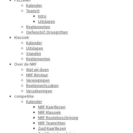
Puzzelen
Kalender
Teamrit
Intro
Uitslagen
Reglementen
Oefenstof: Droogritten
Klassiek
Kalender
Uitslagen
Standen
Reglementen
Over de NRF
Wat wij doen
NRF Bestuur
Verenigingen
Reglementszaken
Verzekeringen
competitie
Kalender
NRF Kaartlezen
NRF Klassiek
NRF Routebeschrijving
NRF Teamritten
Zuid Kaartlezen