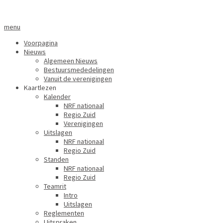
menu
Voorpagina
Nieuws
Algemeen Nieuws
Bestuursmededelingen
Vanuit de verenigingen
Kaartlezen
Kalender
NRF nationaal
Regio Zuid
Verenigingen
Uitslagen
NRF nationaal
Regio Zuid
Standen
NRF nationaal
Regio Zuid
Teamrit
Intro
Uitslagen
Reglementen
Uitspraken