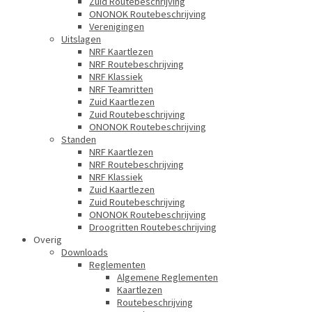
Zuid Routebeschrijving
ONONOK Routebeschrijving
Verenigingen
Uitslagen
NRF Kaartlezen
NRF Routebeschrijving
NRF Klassiek
NRF Teamritten
Zuid Kaartlezen
Zuid Routebeschrijving
ONONOK Routebeschrijving
Standen
NRF Kaartlezen
NRF Routebeschrijving
NRF Klassiek
Zuid Kaartlezen
Zuid Routebeschrijving
ONONOK Routebeschrijving
Droogritten Routebeschrijving
Overig
Downloads
Reglementen
Algemene Reglementen
Kaartlezen
Routebeschrijving