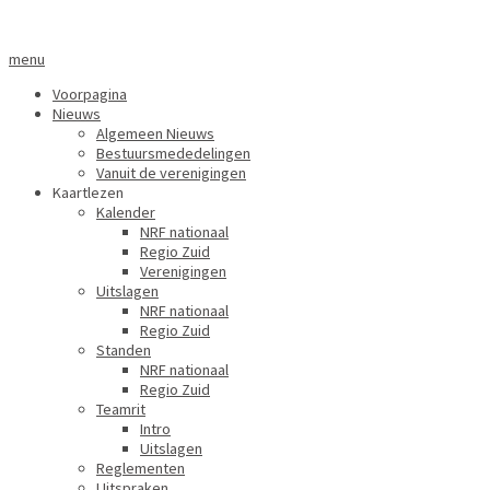
menu
Voorpagina
Nieuws
Algemeen Nieuws
Bestuursmededelingen
Vanuit de verenigingen
Kaartlezen
Kalender
NRF nationaal
Regio Zuid
Verenigingen
Uitslagen
NRF nationaal
Regio Zuid
Standen
NRF nationaal
Regio Zuid
Teamrit
Intro
Uitslagen
Reglementen
Uitspraken