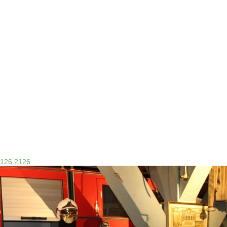
126
2126