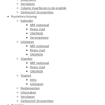
Verslagen
Column: Kaartlezen in de praktijk
Oefenstof: Droogritten
Routebeschrijving
Kalender
NRF nationaal
Regio Zuid
ONONOK
Verenigingen
Uitslagen
NRF nationaal
Regio Zuid
ONONOK
Standen
NRF nationaal
Regio Zuid
ONONOK
Teamrit
Intro
Uitslagen
Reglementen
Uitspraken
Verslagen
Oefenstof: Droogritten