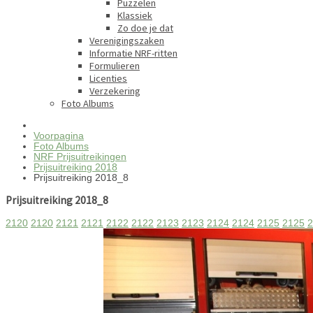
Puzzelen
Klassiek
Zo doe je dat
Verenigingszaken
Informatie NRF-ritten
Formulieren
Licenties
Verzekering
Foto Albums
Voorpagina
Foto Albums
NRF Prijsuitreikingen
Prijsuitreiking 2018
Prijsuitreiking 2018_8
Prijsuitreiking 2018_8
2120
2120
2121
2121
2122
2122
2123
2123
2124
2124
2125
2125
2