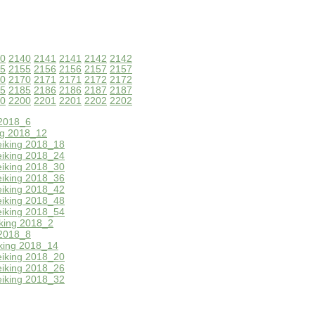
0
2140
2141
2141
2142
2142
5
2155
2156
2156
2157
2157
0
2170
2171
2171
2172
2172
5
2185
2186
2186
2187
2187
0
2200
2201
2201
2202
2202