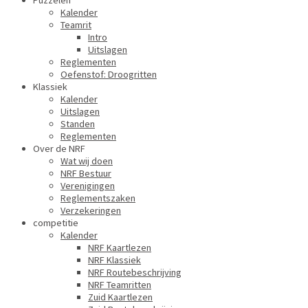
Puzzelen
Kalender
Teamrit
Intro
Uitslagen
Reglementen
Oefenstof: Droogritten
Klassiek
Kalender
Uitslagen
Standen
Reglementen
Over de NRF
Wat wij doen
NRF Bestuur
Verenigingen
Reglementszaken
Verzekeringen
competitie
Kalender
NRF Kaartlezen
NRF Klassiek
NRF Routebeschrijving
NRF Teamritten
Zuid Kaartlezen